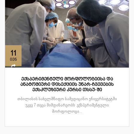
11
ივნ
ექსპერიმენტული მორფოლოგიისა და
ანატომიური დისექციის უნარ-ჩვევების
ექსკლუზიური კურსი თსსუ-ში
თბილისის სახელმწიფო სამედიცინო უნივერსიტეტში
უკვე 7 თვეა მიმდინარეობს ექსპერიმენტული
მორფოლოგი...