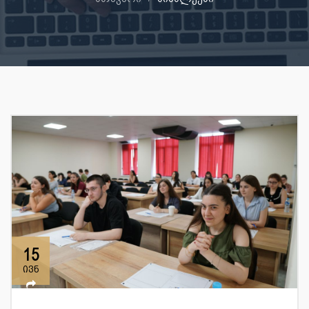
15
ივნ