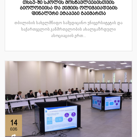
თსსუ-ში სკოლის მოსწავლეებისთვის
ბიოლოგიისა და ქიმიის ოლიმპიადების
ფინალური ეტაპები გაიმართა
თბილისის სახელმწიფო სამედიცინო უნივერსიტეტის და
საქართველოს ჯანმრთელობის ახალგაზრდული
ასოციაციის ერთ...
14
ივნ