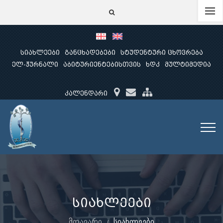
სიახლეები
განცხადებები
სტუდენტური ცხოვრება
ელ-ჟურნალი
აბიტურიენტებისთვის
ხდკ
მულტიმედია
კალენდარი
სიახლეები
მთავარი
სიახლეები