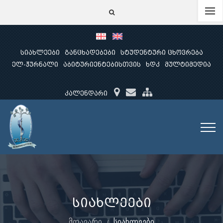
სიახლეები
განცხადებები
სტუდენტური ცხოვრება
ელ-ჟურნალი
აბიტურიენტებისთვის
ხდკ
მულტიმედია
კალენდარი
სიახლეები
მთავარი
სიახლეები