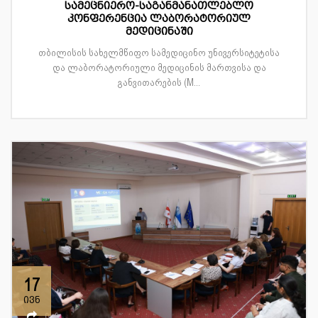
სამეცნიერო-საგანმანათლებლო
კონფერენცია ლაბორატორიულ
მედიცინაში
თბილისის სახელმწიფო სამედიცინო უნივერსიტეტისა
და ლაბორატორიული მედიცინის მართვისა და
განვითარების (M...
17
ივნ