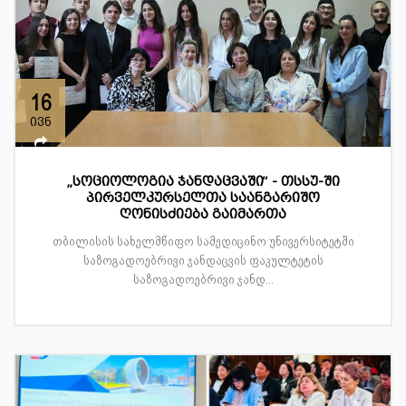
16
ივნ
„სოციოლოგია ჯანდაცვაში“ - თსსუ-ში
პირველკურსელთა საანგარიშო
ღონისძიება გაიმართა
თბილისის სახელმწიფო სამედიცინო უნივერსიტეტში
საზოგადოებრივი ჯანდაცვის ფაკულტეტის
საზოგადოებრივი ჯანდ...