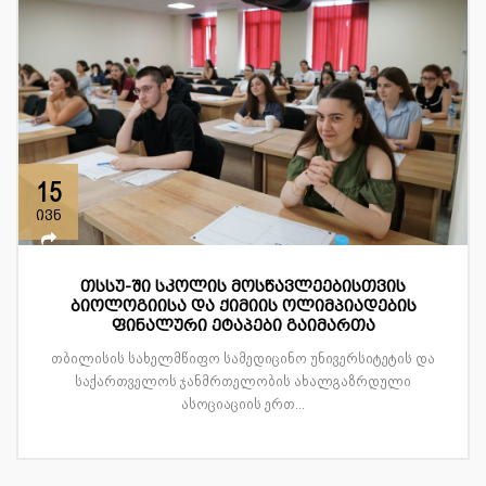
15
ივნ
თსსუ-ში სკოლის მოსწავლეებისთვის
ბიოლოგიისა და ქიმიის ოლიმპიადების
ფინალური ეტაპები გაიმართა
თბილისის სახელმწიფო სამედიცინო უნივერსიტეტის და
საქართველოს ჯანმრთელობის ახალგაზრდული
ასოციაციის ერთ...