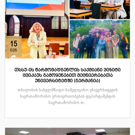
15
ივნ
თსსუ-ის წარმომადგენლის საქმიანი ვიზიტი
ცვიკაუს გამოყენებით მეცნიერებათა
უნივერსიტეტში (გერმანია)
თბილისის სახელმწიფო სამედიცინო უნივერსიტეტის
საერთაშორისო ურთიერთობების დეპარტამენტის
საერთაშორისო თ...