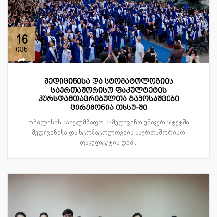
16
ივნ
მედიცინისა და სტომატოლოგიის
საერთაშორისო ფაკულტეტის
კურსდამთავრებულთა გამოსაშვები
ცერემონია თსსუ-ში
თბილისის სახელმწიფო სამედიცინო უნივერსიტეტში
მედიცინისა და სტომატოლოგიის საერთაშორისო
ფაკულტეტის დიპ...