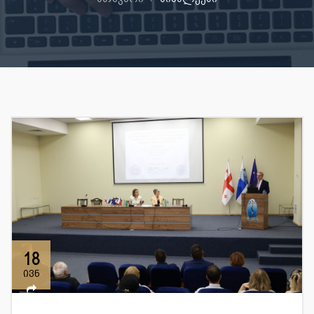
18
ივნ