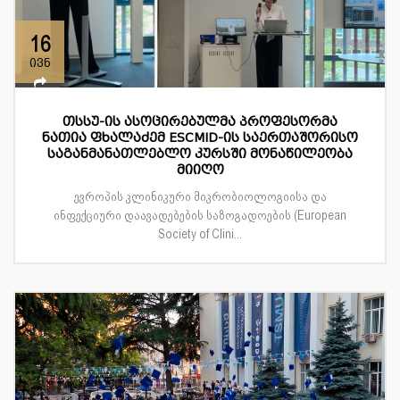
16
ივნ
თსსუ-ის ასოცირებულმა პროფესორმა
ნათია ფხალაძემ ESCMID-ის საერთაშორისო
საგანმანათლებლო კურსში მონაწილეობა
მიიღო
ევროპის კლინიკური მიკრობიოლოგიისა და
ინფექციური დაავადებების საზოგადოების (European
Society of Clini...