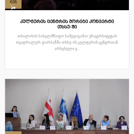
ივნ
კულტურის ცენტრის მორიგი კონცერტი
თსსუ-ში
თბილისის სახელმწიფო სამედიცინო უნივერსიტეტის
თეატრალურ დარბაზში თსსუ-ის კულტურის ცენტრთან
არსებული ვ...