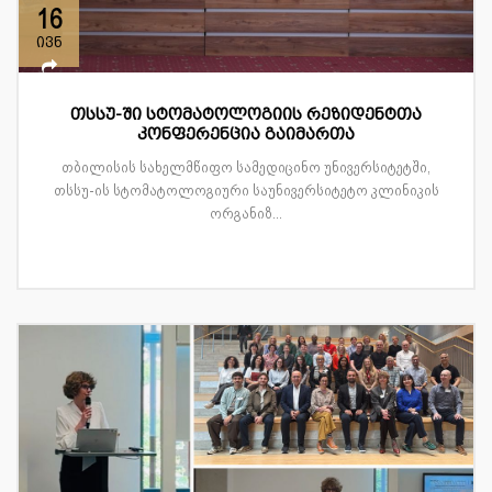
16
ივნ
თსსუ-ში სტომატოლოგიის რეზიდენტთა
კონფერენცია გაიმართა
თბილისის სახელმწიფო სამედიცინო უნივერსიტეტში,
თსსუ-ის სტომატოლოგიური საუნივერსიტეტო კლინიკის
ორგანიზ...