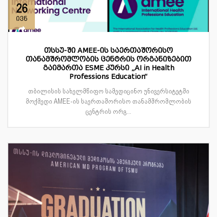
26
ივნ
თსსუ-ში AMEE-ის საერთაშორისო
თანამშრომლობის ცენტრის ორგანიზებით
გაიმართა ESME კურსი „AI in Health
Professions Education“
თბილისის სახელმწიფო სამედიცინო უნივერსიტეტში
მოქმედი AMEE-ის საერთაშორისო თანამშრომლობის
ცენტრის ორგ...