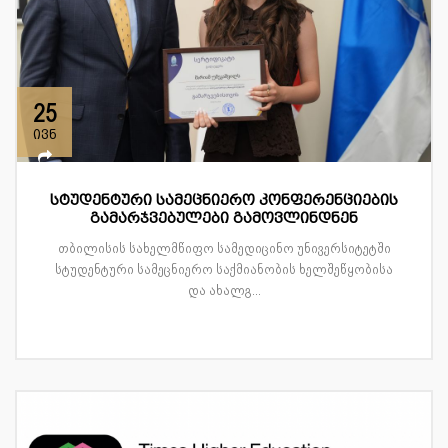
25
ივნ
სტუდენტური სამეცნიერო კონფერენციების
გამარჯვებულები გამოვლინდნენ
თბილისის სახელმწიფო სამედიცინო უნივერსიტეტში
სტუდენტური სამეცნიერო საქმიანობის ხელშეწყობისა
და ახალგ...