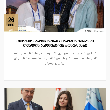
26
ივნ
თსსუ-ის პროფესორი ევროპის მშრალი
თვალის ასოციაციის კონგრესზე
თბილისის სახელმწიფო სამედიცინო უნივერსიტეტის
თვალის სნეულებათა დეპარტამენტის ხელმძღვანელმა,
პროფესორ...