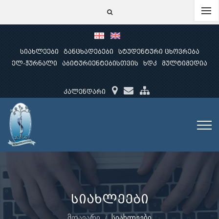
სიახლეები
განცხადებები
სტუდენტური ცხოვრება
ელ-ჟურნალი
აბიტურიენტებისთვის
ხდკ
მულტიმედია
კალენდარი
სიახლეები
მთავარი
სიახლეები