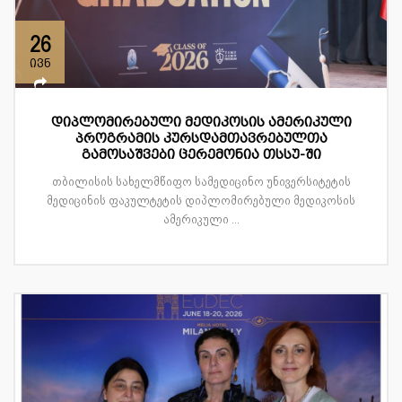
26
ივნ
დიპლომირებული მედიკოსის ამერიკული
პროგრამის კურსდამთავრებულთა
გამოსაშვები ცერემონია თსსუ-ში
თბილისის სახელმწიფო სამედიცინო უნივერსიტეტის
მედიცინის ფაკულტეტის დიპლომირებული მედიკოსის
ამერიკული ...