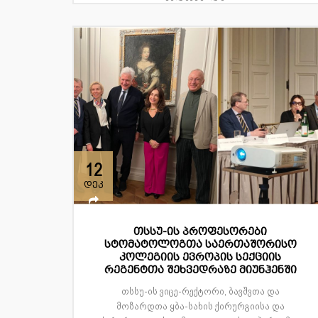
12
დეკ
თსსუ-ის პროფესორები
სტომატოლოგთა საერთაშორისო
კოლეგიის ევროპის სექციის
რეგენტთა შეხვედრაზე მიუნჰენში
თსსუ-ის ვიცე-რექტორი, ბავშვთა და
მოზარდთა ყბა-სახის ქირურგიისა და