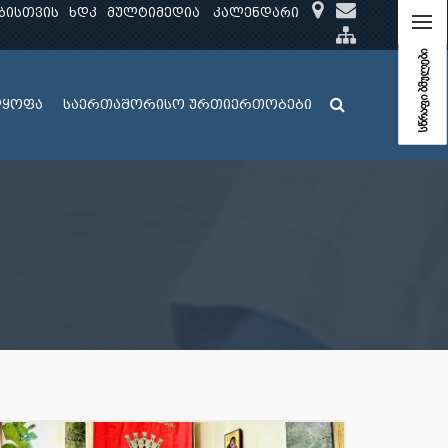
ბისთვის
ხდკ
მულტიმედია
კალენდარი
სწრაფი ბმულები
ლყოფა
საერთაშორისო ურთიერთობები