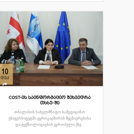
10
დეკ
COST-ის საინფორმაციო შეხვედრა
თსსუ-ში
თბილისის სახელმწიფო სამედიცინო
უნივერსიტეტში ევროკავშირის მეცნიერებისა
და ტექნოლოგიების ევროპული ქსე...