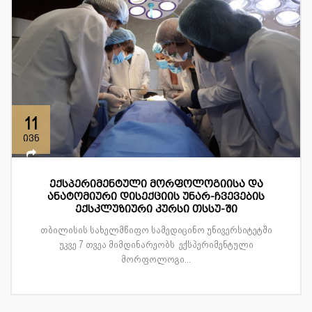
11
ივნ
ექსპერიმენტული მორფოლოგიისა და
ანატომიური დისექციის უნარ-ჩვევების
ექსკლუზიური კურსი თსსუ-ში
თბილისის სახელმწიფო სამედიცინო უნივერსიტეტში
უკვე 7 თვეა მიმდინარეობს ექსპერიმენტული
მორფოლოგი...