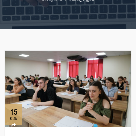
15
ივნ