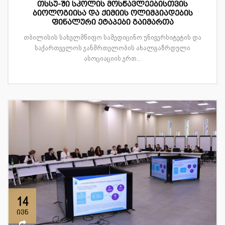
თსსუ-ში სკოლის მოსწავლეებისთვის
ბიოლოგიისა და ქიმიის ოლიმპიადების
ფინალური ეტაპები გაიმართა
თბილისის სახელმწიფო სამედიცინო უნივერსიტეტის და
საქართველოს ჯანმრთელობის ახალგაზრდული
ასოციაციის ერთ...
14
ივნ