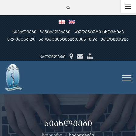
სიახლეები
განცხადებები
სტუდენტური ცხოვრება
ელ-ჟურნალი
აბიტურიენტებისთვის
ხდკ
მულტიმედია
კალენდარი
სიახლეები
მთავარი
სიახლეები