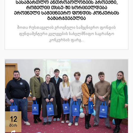
სასამართლო ანთროპოლოგიის პროექტი,
რომელიც თსსუ-ში ხორციელდება
ეროვნული სამეცნიერო ფონდის კონკურსის
გამარჯვებულია
შოთა რუსთაველის ეროვნული სამეცნიერო ფონდის
ფუნდამენტური კვლევების სახელმწიფო საგრანტო
კონკურსის ფარგ...
12
მარ