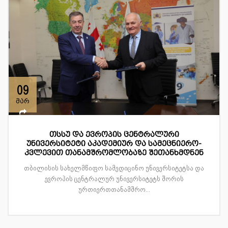
09
მარ
თსსუ და ევროპის ცენტრალური
უნივერსიტეტი აკადემიურ და სამეცნიერო-
კვლევით თანამშრომლობაზე შეთანხმდნენ
თბილისის სახელმწიფო სამედიცინო უნივერსიტეტსა და
ევროპის ცენტრალურ უნივერსიტეტს შორის
ურთიერთთანამშრო...