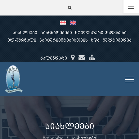
სიახლეები
განცხადებები
სტუდენტური ცხოვრება
ელ-ჟურნალი
აბიტურიენტებისთვის
ხდკ
მულტიმედია
კალენდარი
სიახლეები
მთავარი
სიახლეები