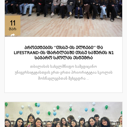
11
მარ
პროექტების ‘’თსსუ-ის ელჩები’’ და
LIFESTRAND-ის ფარგლებში თსსუ ხაშურის N1
საჯარო სკოლას ესტუმრა
თბილისის სახელმწიფო სამედიცინო
უნივერსიტეტისთვის ერთ-ერთი პრიორიტეტია სკოლის
მოსწავლეებთან შეხვედრა ...