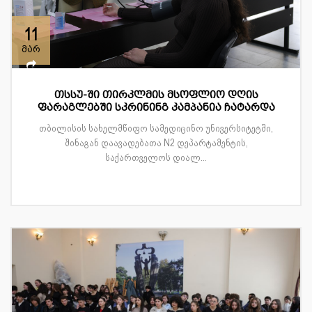
11
მარ
თსსუ-ში თირკლმის მსოფლიო დღის
ფარაგლებში სკრინინგ კამპანია ჩატარდა
თბილისის სახელმწიფო სამედიცინო უნივერსიტეტში,
შინაგან დაავადებათა N2 დეპარტამენტის,
საქართველოს დიალ...