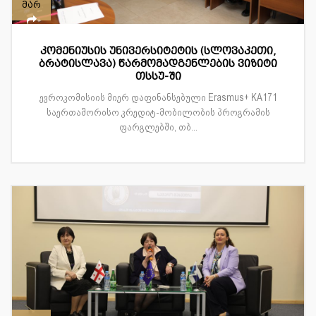
მარ
კომენიუსის უნივერსიტეტის (სლოვაკეთი,
ბრატისლავა) წარმომადგენლების ვიზიტი
თსსუ-ში
ევროკომისიის მიერ დაფინანსებული Erasmus+ KA171
საერთაშორისო კრედიტ-მობილობის პროგრამის
ფარგლებში, თბ...