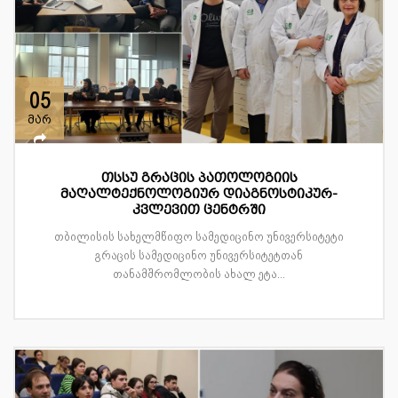
05
მარ
თსსუ გრაცის პათოლოგიის
მაღალტექნოლოგიურ დიაგნოსტიკურ-
კვლევით ცენტრში
თბილისის სახელმწიფო სამედიცინო უნივერსიტეტი
გრაცის სამედიცინო უნივერსიტეტთან
თანამშრომლობის ახალ ეტა...