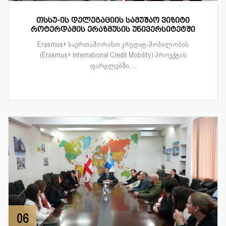
თსსუ-ის დელეგაციის სამუშაო ვიზიტი
როტერდამის ერაზმუსის უნივერსიტეტში
Erasmus+ საერთაშორისო კრედიტ-მობილობის
(Erasmus+ International Credit Mobility) პროექტის
ფარგლებში, ...
06