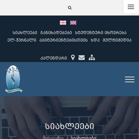
სიახლეები
განცხადებები
სტუდენტური ცხოვრება
ელ-ჟურნალი
აბიტურიენტებისთვის
ხდკ
მულტიმედია
კალენდარი
სიახლეები
მთავარი
სიახლეები