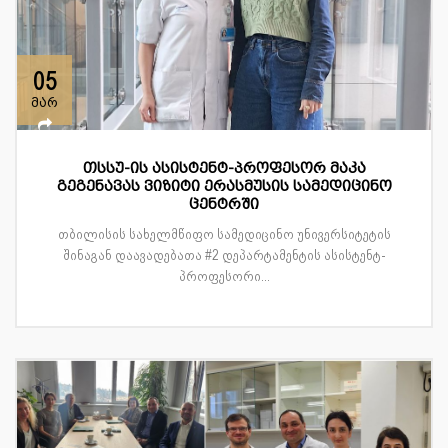
05
მარ
თსსუ-ის ასისტენტ-პროფესორ მაკა
გეგენავას ვიზიტი ერასმუსის სამედიცინო
ცენტრში
თბილისის სახელმწიფო სამედიცინო უნივერსიტეტის
შინაგან დაავადებათა #2 დეპარტამენტის ასისტენტ-
პროფესორი...