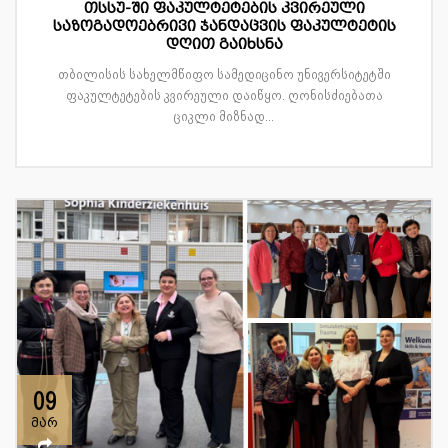
თსსუ-ში ფაკულტეტების კვირეული
საზოგადოებრივი ჯანდაცვის ფაკულტეტის
დღით გაიხსნა
თბილისის სახელმწიფო სამედიცინო უნივერსიტეტში
ფაკულტეტების კვირეული დაიწყო. ღონისძიებათა
ციკლი მიზნად...
09
მარ