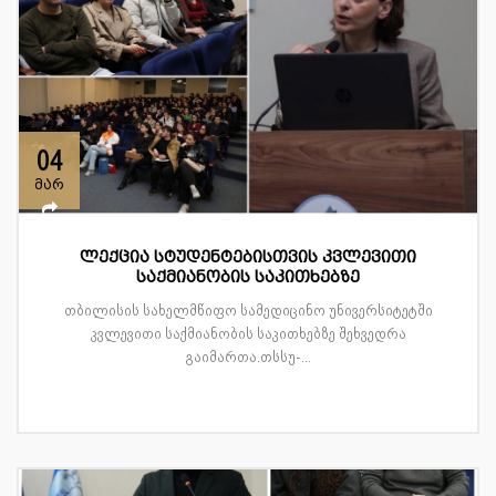
04
მარ
ლექცია სტუდენტებისთვის კვლევითი
საქმიანობის საკითხებზე
თბილისის სახელმწიფო სამედიცინო უნივერსიტეტში
კვლევითი საქმიანობის საკითხებზე შეხვედრა
გაიმართა.თსსუ-...