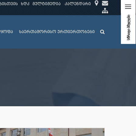
ბისთვის
ხდკ
მულტიმედია
კალენდარი
სწრაფი ბმულები
ლყოფა
საერთაშორისო ურთიერთობები