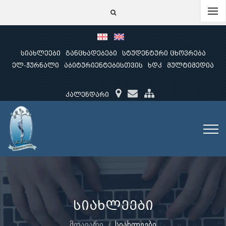
სიახლეები
განცხადებები
სტუდენტური ცხოვრება
ელ-ჟურნალი
აბიტურიენტებისთვის
ხდკ
მულტიმედია
კალენდარი
სიახლეები
მთავარი
სიახლეები