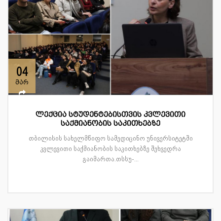
04
მარ
ლექცია სტუდენტებისთვის კვლევითი
საქმიანობის საკითხებზე
თბილისის სახელმწიფო სამედიცინო უნივერსიტეტში
კვლევითი საქმიანობის საკითხებზე შეხვედრა
გაიმართა.თსსუ-...