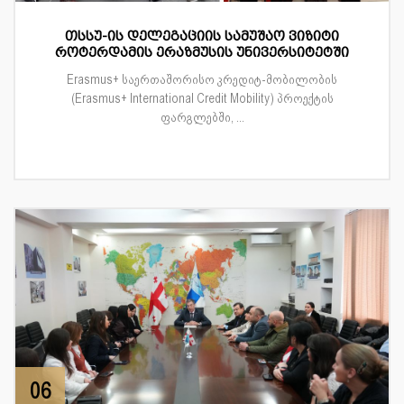
თსსუ-ის დელეგაციის სამუშაო ვიზიტი
როტერდამის ერაზმუსის უნივერსიტეტში
Erasmus+ საერთაშორისო კრედიტ-მობილობის
(Erasmus+ International Credit Mobility) პროექტის
ფარგლებში, ...
06