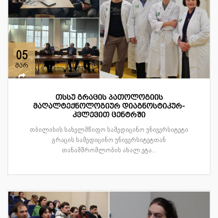
05
მარ
თსსუ გრაცის პათოლოგიის
მაღალტექნოლოგიურ დიაგნოსტიკურ-
კვლევით ცენტრში
თბილისის სახელმწიფო სამედიცინო უნივერსიტეტი
გრაცის სამედიცინო უნივერსიტეტთან
თანამშრომლობის ახალ ეტა...