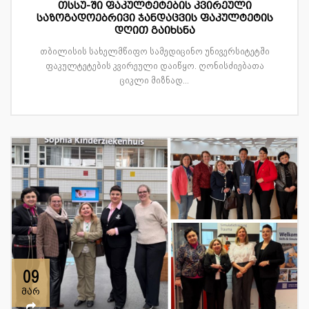
თსსუ-ში ფაკულტეტების კვირეული
საზოგადოებრივი ჯანდაცვის ფაკულტეტის
დღით გაიხსნა
თბილისის სახელმწიფო სამედიცინო უნივერსიტეტში
ფაკულტეტების კვირეული დაიწყო. ღონისძიებათა
ციკლი მიზნად...
09
მარ