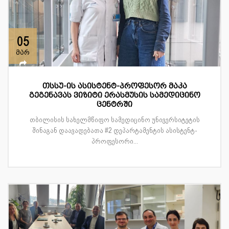
05
მარ
თსსუ-ის ასისტენტ-პროფესორ მაკა
გეგენავას ვიზიტი ერასმუსის სამედიცინო
ცენტრში
თბილისის სახელმწიფო სამედიცინო უნივერსიტეტის
შინაგან დაავადებათა #2 დეპარტამენტის ასისტენტ-
პროფესორი...