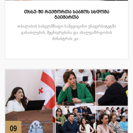
თსსუ-ში რექტორთა საბჭოს სხდომა
გაიმართა
თბილისის სახელმწიფო სამედიცინო უნივერსიტეტში
განათლების, მეცნიერებისა და ახალგაზრდობის
მინისტრის, გი...
09