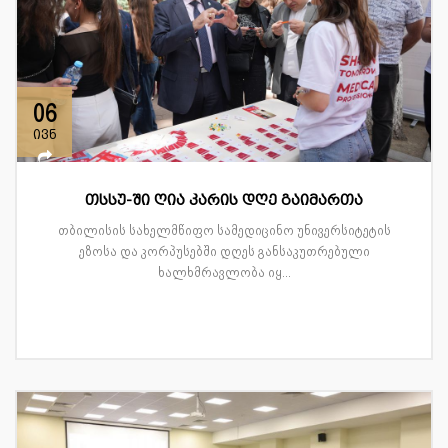
06
ივნ
თსსუ-ში ღია კარის დღე გაიმართა
თბილისის სახელმწიფო სამედიცინო უნივერსიტეტის
ეზოსა და კორპუსებში დღეს განსაკუთრებული
ხალხმრავლობა იყ...