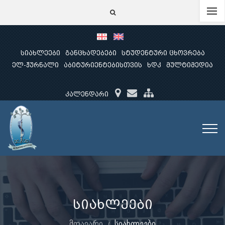
სიახლეები
განცხადებები
სტუდენტური ცხოვრება
ელ-ჟურნალი
აბიტურიენტებისთვის
ხდკ
მულტიმედია
კალენდარი
სიახლეები
მთავარი
სიახლეები