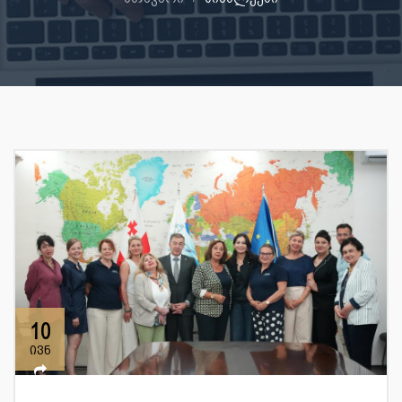
10
ივნ