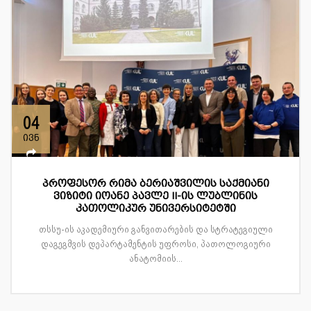
04
ივნ
პროფესორ რიმა ბერიაშვილის საქმიანი
ვიზიტი იოანე პავლე II-ის ლუბლინის
კათოლიკურ უნივერსიტეტში
თსსუ-ის აკადემიური განვითარების და სტრატეგიული
დაგეგმვის დეპარტამენტის უფროსი, პათოლოგიური
ანატომიის...