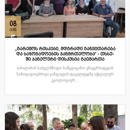
08
ივნ
„გარემოს რისკები, მდგრადი განვითარება
და საზოგადოების ჯანმრთელობა“ - თსსუ-
ში პანელური დისკუსია გაიმართა
თბილისის სახელმწიფო სამედიცინო უნივერსიტეტის
საზოგადოებრივი ჯანდაცვის ფაკულტეტზე აქტუალურ
ეკოლოგიურ ...