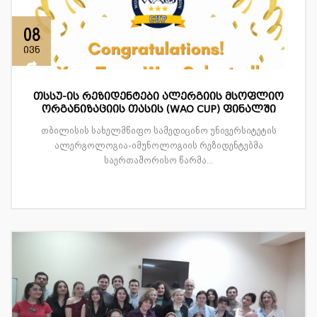
08
ივნ
თსსუ-ის რეზიდენტები ალერგიის მსოფლიო
ორგანიზაციის თასის (WAO CUP) ფინალში
თბილისის სახელმწიფო სამედიცინო უნივერსიტეტის
ალერგოლოგია-იმუნოლოგიის რეზიდენტებმა
საერთაშორისო წარმა...