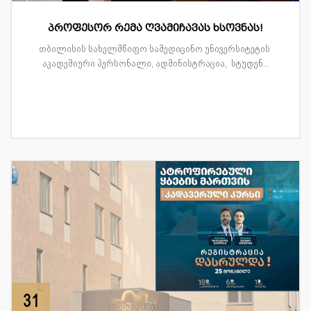
პროფესორ რემა ღვამიჩავას ხსოვნას!
თბილისის სახელმწიფო სამედიცინო უნივერსიტეტის
აკადემიური პერსონალი, ადმინისტრაცია, სტუდენ...
31