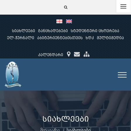
სიახლეები
განცხადებები
სტუდენტური ცხოვრება
ელ-ჟურნალი
აბიტურიენტებისთვის
ხდკ
მულტიმედია
კალენდარი
სიახლეები
მთავარი
სიახლეები