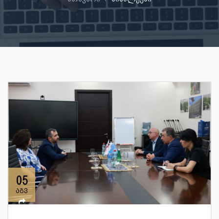
05
აგვ