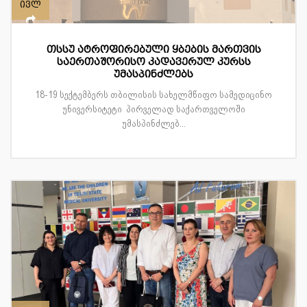
ივლ
თსსუ ატროფირებული ყბების მართვის
საერთაშორისო კადავერულ კურსს
უმასპინძლებს
18-19 სექტემბერს თბილისის სახელმწიფო სამედიცინო
უნივერსიტეტი პირველად საქართველოში
უმასპინძლებ...