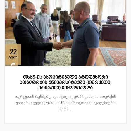
22
ივლ
თსსუ-ის ასოცირებული პროფესორი
ათათურქის უნივერსიტეტში (თურქეთი,
ერზრუმი) იმყოფებოდა
თურქეთის რესპუბლიკის ქალაქ ერზრუმში, ათათურქის
უნივერსიტეტში „Erasmus+"-ის პროგრამის აკადემიური
პერს...