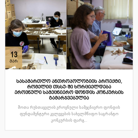
13
მარ
სასამართლო ანთროპოლოგიის პროექტი,
რომელიც თსსუ-ში ხორციელდება
ეროვნული სამეცნიერო ფონდის კონკურსის
გამარჯვებულია
შოთა რუსთაველის ეროვნული სამეცნიერო ფონდის
ფუნდამენტური კვლევების სახელმწიფო საგრანტო
კონკურსის ფარგ...