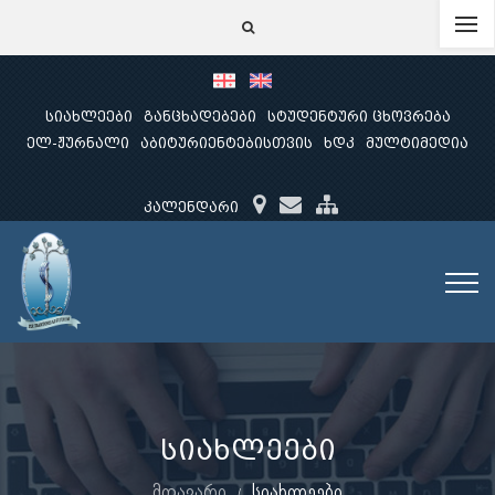
სიახლეები
განცხადებები
სტუდენტური ცხოვრება
ელ-ჟურნალი
აბიტურიენტებისთვის
ხდკ
მულტიმედია
კალენდარი
სიახლეები
მთავარი
სიახლეები