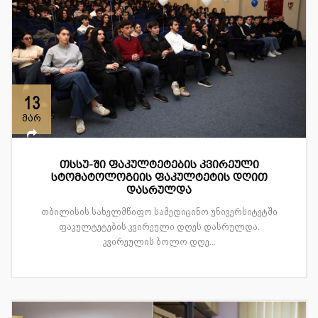
13
მარ
თსსუ-ში ფაკულტეტების კვირეული
სტომატოლოგიის ფაკულტეტის დღით
დასრულდა
თბილისის სახელმწიფო სამედიცინო უნივერსიტეტში
ფაკულტეტების კვირეული დღეს დასრულდა.
კვირეულის ბოლო დღე...