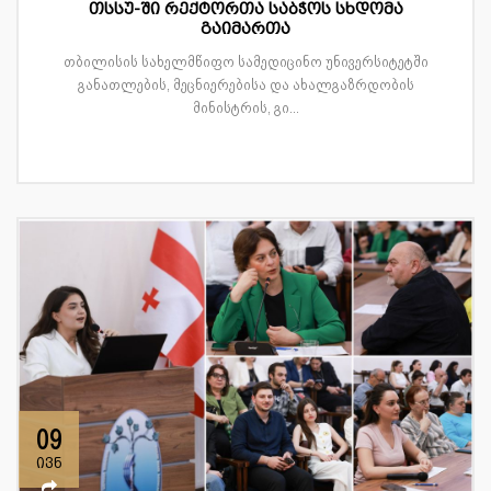
თსსუ-ში რექტორთა საბჭოს სხდომა
გაიმართა
თბილისის სახელმწიფო სამედიცინო უნივერსიტეტში
განათლების, მეცნიერებისა და ახალგაზრდობის
მინისტრის, გი...
09
ივნ