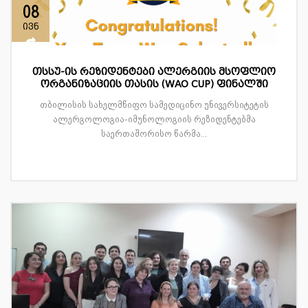
08
ივნ
თსსუ-ის რეზიდენტები ალერგიის მსოფლიო
ორგანიზაციის თასის (WAO CUP) ფინალში
თბილისის სახელმწიფო სამედიცინო უნივერსიტეტის
ალერგოლოგია-იმუნოლოგიის რეზიდენტებმა
საერთაშორისო წარმა...