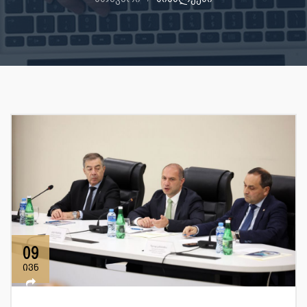
09
ივნ