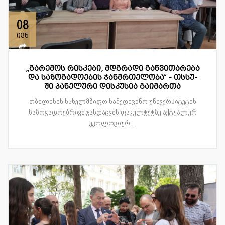
08
ივნ
„გარემოს რისკები, მდგრადი განვითარება
და საზოგადოების ჯანმრთელობა“ - თსსუ-
ში პანელური დისკუსია გაიმართა
თბილისის სახელმწიფო სამედიცინო უნივერსიტეტის
საზოგადოებრივი ჯანდაცვის ფაკულტეტზე აქტუალურ
ეკოლოგიურ ...