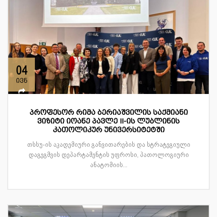
04
ივნ
პროფესორ რიმა ბერიაშვილის საქმიანი
ვიზიტი იოანე პავლე II-ის ლუბლინის
კათოლიკურ უნივერსიტეტში
თსსუ-ის აკადემიური განვითარების და სტრატეგიული
დაგეგმვის დეპარტამენტის უფროსი, პათოლოგიური
ანატომიის...