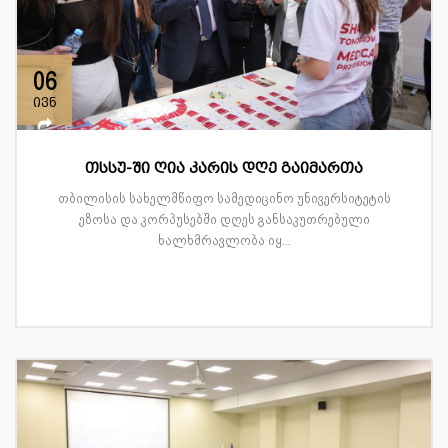
06
ივნ
თსსუ-ში ღია კარის დღე გაიმართა
თბილისის სახელმწიფო სამედიცინო უნივერსიტეტის
ეზოსა და კორპუსებში დღეს განსაკუთრებული
ხალხმრავლობა იყ...