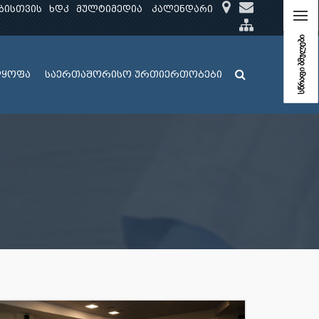
ბისთვის
ხდკ
მულტიმედია
კალენდარი
სწრაფი ბმულები
ლყოფა
საერთაშორისო ურთიერთობები