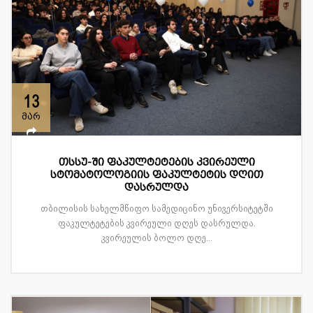
13
მარ
თსსუ-ში ფაკულტეტების კვირეული
სტომატოლოგიის ფაკულტეტის დღით
დასრულდა
თბილისის სახელმწიფო სამედიცინო უნივერსიტეტში
ფაკულტეტების კვირეული დღეს დასრულდა.
კვირეულის ბოლო დღე...