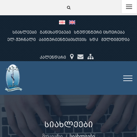
სიახლეები
განცხადებები
სტუდენტური ცხოვრება
ელ-ჟურნალი
აბიტურიენტებისთვის
ხდკ
მულტიმედია
კალენდარი
სიახლეები
მთავარი
სიახლეები