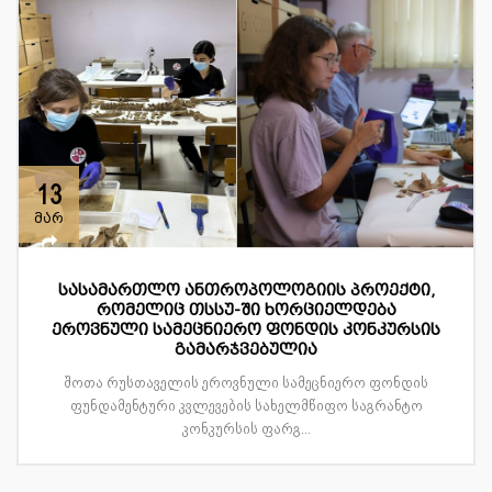
13
მარ
სასამართლო ანთროპოლოგიის პროექტი,
რომელიც თსსუ-ში ხორციელდება
ეროვნული სამეცნიერო ფონდის კონკურსის
გამარჯვებულია
შოთა რუსთაველის ეროვნული სამეცნიერო ფონდის
ფუნდამენტური კვლევების სახელმწიფო საგრანტო
კონკურსის ფარგ...