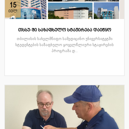
15
ივლ
თსსუ-ში საზაფხულო სტაჟირება დაიწყო
თბილისის სახელმწიფო სამედიცინო უნივერსიტეტში
სტუდენტების საზაფხულო ყოველწლიური სტაჟირების
პროგრამა დ...