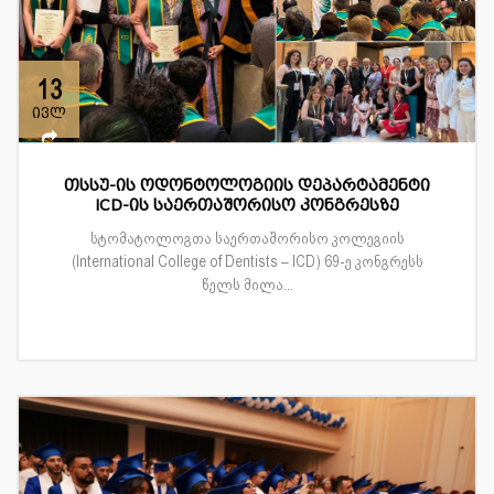
13
ივლ
თსსუ-ის ოდონტოლოგიის დეპარტამენტი
ICD-ის საერთაშორისო კონგრესზე
სტომატოლოგთა საერთაშორისო კოლეგიის
(International College of Dentists – ICD) 69-ე კონგრესს
წელს მილა...