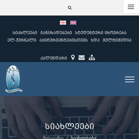
სიახლეები
განცხადებები
სტუდენტური ცხოვრება
ელ-ჟურნალი
აბიტურიენტებისთვის
ხდკ
მულტიმედია
კალენდარი
სიახლეები
მთავარი
სიახლეები