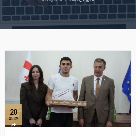
20
ივლ