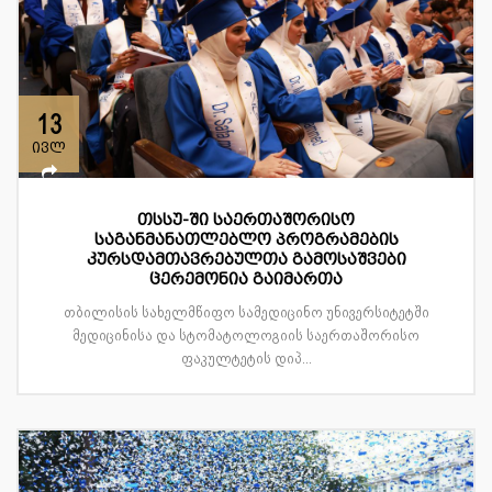
13
ივლ
თსსუ-ში საერთაშორისო
საგანმანათლებლო პროგრამების
კურსდამთავრებულთა გამოსაშვები
ცერემონია გაიმართა
თბილისის სახელმწიფო სამედიცინო უნივერსიტეტში
მედიცინისა და სტომატოლოგიის საერთაშორისო
ფაკულტეტის დიპ...