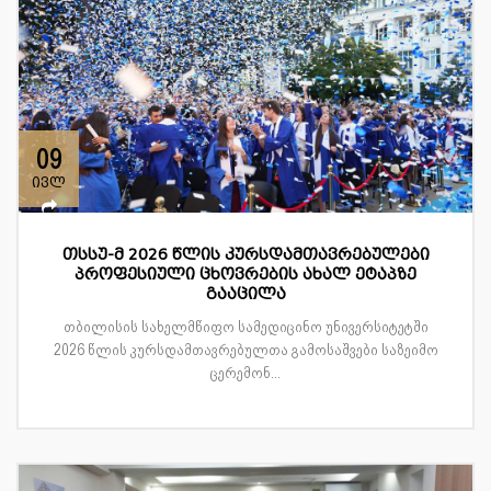
09
ივლ
თსსუ-მ 2026 წლის კურსდამთავრებულები
პროფესიული ცხოვრების ახალ ეტაპზე
გააცილა
თბილისის სახელმწიფო სამედიცინო უნივერსიტეტში
2026 წლის კურსდამთავრებულთა გამოსაშვები საზეიმო
ცერემონ...