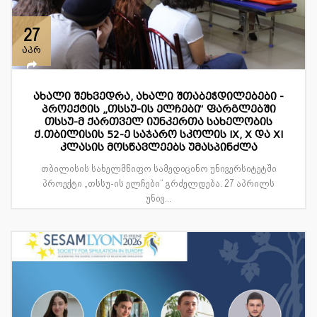
27
აპრ
ახალი შეხვედრა, ახალი შთაბეჭდილებები -
პროექტის „თსსუ-ის ელჩები“ ფარგლებში
თსსუ-მ ქართველ იუნკერთა სახელობის
ქ.თბილისის 52-ე საჯარო სკოლის IX, X და XI
კლასის მოსწავლეებს უმასპინძლა
თბილისის სახელმწიფო სამედიცინო უნივერსიტეტში
პროექტი „თსსუ-ის ელჩები“ გრძელდება. 27 აპრილს
უნივ...