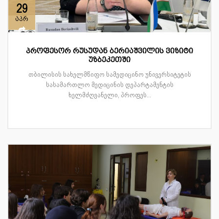
29
აპრ
პროფესორ რუსუდან ბერიაშვილის ვიზიტი
უზბეკეთში
თბილისის სახელმწიფო სამედიცინო უნივერსიტეტის
სასამართლო მედიცინის დეპარტამენტის
ხელმძღვანელი, პროფეს...