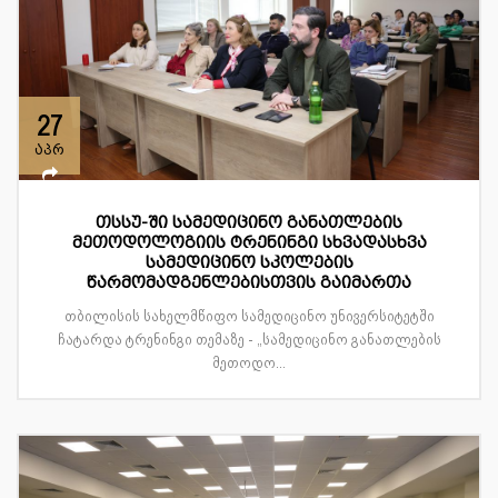
27
აპრ
თსსუ-ში სამედიცინო განათლების
მეთოდოლოგიის ტრენინგი სხვადასხვა
სამედიცინო სკოლების
წარმომადგენლებისთვის გაიმართა
თბილისის სახელმწიფო სამედიცინო უნივერსიტეტში
ჩატარდა ტრენინგი თემაზე - „სამედიცინო განათლების
მეთოდო...