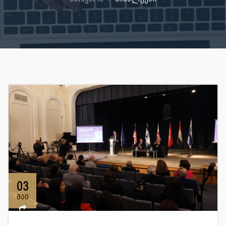
03
მაი