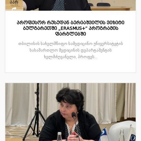
აპრ
პროფესორ რუსუდან ბერიაშვილის ვიზიტი
ბულგარეთში „ERASMUS+“ პროგრამის
ფარგლებში
თბილისის სახელმწიფო სამედიცინო უნივერსიტეტის
სასამართლო მედიცინის დეპარტამენტის
ხელმძღვანელი, პროფეს...