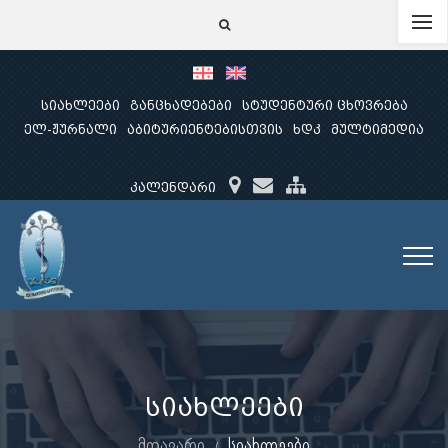
სიახლეები
განცხადებები
სტუდენტური ცხოვრება
ელ-ჟურნალი
აბიტურიენტებისთვის
ხდკ
მულტიმედია
კალენდარი
სიახლეები
მთავარი
სიახლეები