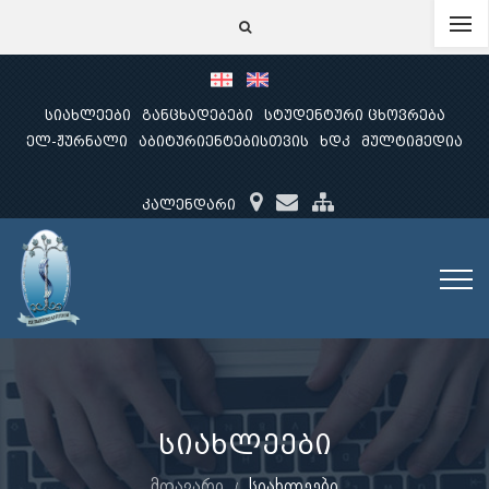
სიახლეები
განცხადებები
სტუდენტური ცხოვრება
ელ-ჟურნალი
აბიტურიენტებისთვის
ხდკ
მულტიმედია
კალენდარი
სიახლეები
მთავარი
სიახლეები