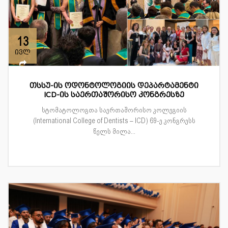
13
ივლ
თსსუ-ის ოდონტოლოგიის დეპარტამენტი
ICD-ის საერთაშორისო კონგრესზე
სტომატოლოგთა საერთაშორისო კოლეგიის
(International College of Dentists – ICD) 69-ე კონგრესს
წელს მილა...