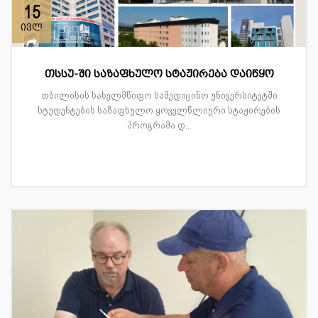
15
ივლ
თსსუ-ში საზაფხულო სტაჟირება დაიწყო
თბილისის სახელმწიფო სამედიცინო უნივერსიტეტში
სტუდენტების საზაფხულო ყოველწლიური სტაჟირების
პროგრამა დ...