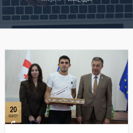
20
ივლ