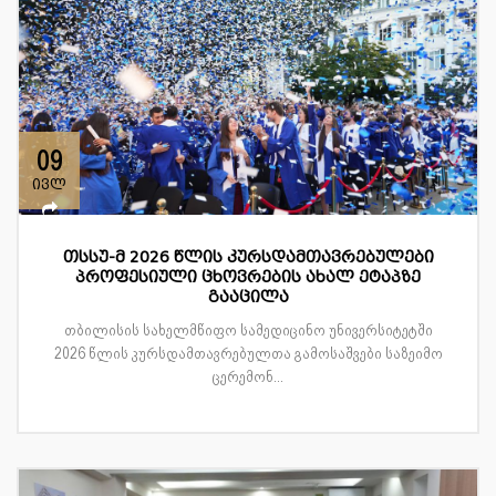
09
ივლ
თსსუ-მ 2026 წლის კურსდამთავრებულები
პროფესიული ცხოვრების ახალ ეტაპზე
გააცილა
თბილისის სახელმწიფო სამედიცინო უნივერსიტეტში
2026 წლის კურსდამთავრებულთა გამოსაშვები საზეიმო
ცერემონ...