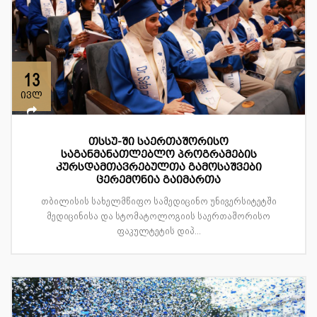
13
ივლ
თსსუ-ში საერთაშორისო
საგანმანათლებლო პროგრამების
კურსდამთავრებულთა გამოსაშვები
ცერემონია გაიმართა
თბილისის სახელმწიფო სამედიცინო უნივერსიტეტში
მედიცინისა და სტომატოლოგიის საერთაშორისო
ფაკულტეტის დიპ...