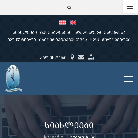
სიახლეები
განცხადებები
სტუდენტური ცხოვრება
ელ-ჟურნალი
აბიტურიენტებისთვის
ხდკ
მულტიმედია
კალენდარი
სიახლეები
მთავარი
სიახლეები