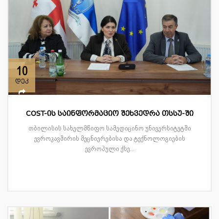
10
დეკ
COST-ის საინფორმაციო შეხვედრა თსსუ-ში
თბილისის სახელმწიფო სამედიცინო უნივერსიტეტში
ევროკავშირის მეცნიერებისა და ტექნოლოგიების
ევროპული ქსე...