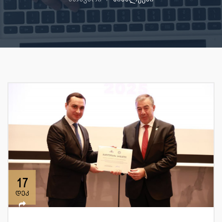
17
დეკ