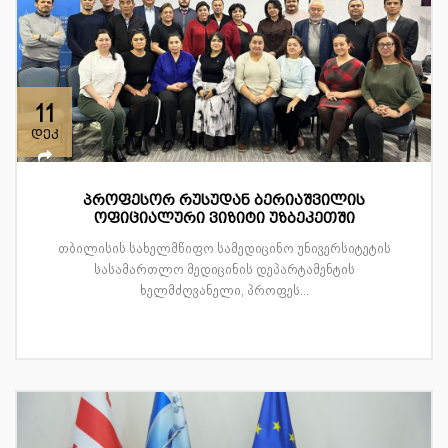
11
დეკ
პროფესორ რუსუდან ბერიაშვილის
ოფიციალური ვიზიტი უზბეკეთში
თბილისის სახელმწიფო სამედიცინო უნივერსიტეტის
სასამართლო მედიცინის დეპარტამენტის
ხელმძღვანელი, პროფეს...