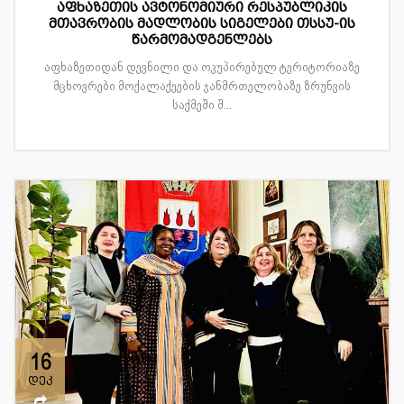
აფხაზეთის ავტონომიური რესპუბლიკის
მთავრობის მადლობის სიგელები თსსუ-ის
წარმომადგენლებს
აფხაზეთიდან დევნილი და ოკუპირებულ ტერიტორიაზე
მცხოვრები მოქალაქეების ჯანმრთელობაზე ზრუნვის
საქმეში შ...
16
დეკ