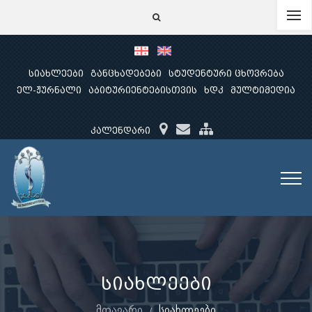
სიახლეები
განცხადებები
სტუდენტური ცხოვრება
ელ-ჟურნალი
აბიტურიენტებისთვის
ხდკ
მულტიმედია
კალენდარი
სიახლეები
მთავარი
სიახლეები