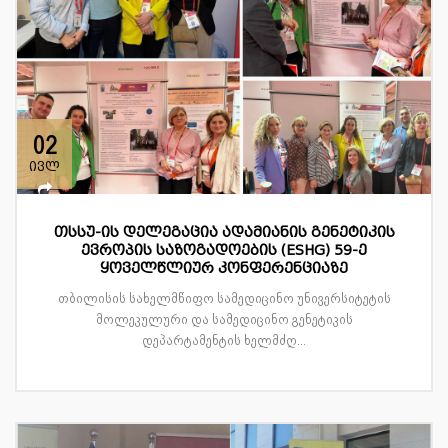
02
ივლ
თსსუ-ის დელეგაცია ადამიანის გენეტიკის
ევროპის საზოგადოების (ESHG) 59-ე
ყოველწლიურ კონფერენციაზე
თბილისის სახელმწიფო სამედიცინო უნივერსიტეტის
მოლეკულური და სამედიცინო გენეტიკის
დეპარტამენტის ხელმძღ...