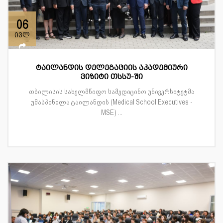
06
ივლ
ტაილანდის დელეგაციის აკადემიური
ვიზიტი თსსუ-ში
თბილისის სახელმწიფო სამედიცინო უნივერსიტეტმა
უმასპინძლა ტაილანდის (Medical School Executives -
MSE) ...