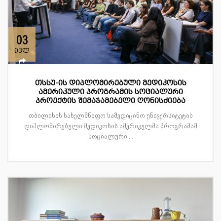
03
ივლ
თსსუ-ის დიპლომირებული მედიკოსის
ამერიკული პროგრამის სოციალური
პროექტის შემაჯამებელი ღონისძიება
თბილისის სახელმწიფო სამედიცინო უნივერსიტეტის
დიპლომირებული მედიკოსის ამერიკულმა პროგრამამ
სოციალური ...