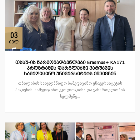
03
ივლ
თსსუ-ის წარმომადგენლები Erasmus+ KA171
პროგრამის ფარგლებში ვარშავის
სამედიცინო უნივერსიტეტს ეწვივნენ
თბილისის სახელმწიფო სამედიცინო უნივერსიტეტის
ჰიგიენის, სამედიცინო ეკოლოგიისა და ჯანმრთელობის
ხელშეწყ...