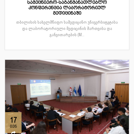
სამეცნიერო-საგანმანათლებლო
კონფერენცია ლაბორატორიულ
მედიცინაში
თბილისის სახელმწიფო სამედიცინო უნივერსიტეტისა
და ლაბორატორიული მედიცინის მართვისა და
განვითარების (M...
17
ივნ