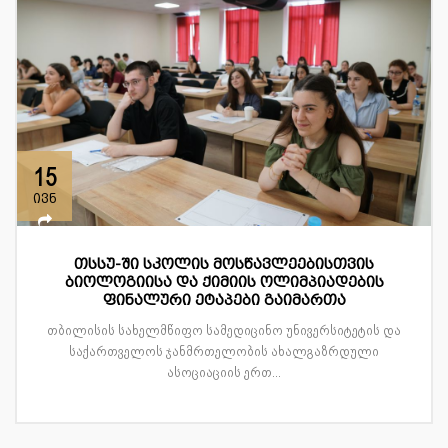
15
ივნ
თსსუ-ში სკოლის მოსწავლეებისთვის
ბიოლოგიისა და ქიმიის ოლიმპიადების
ფინალური ეტაპები გაიმართა
თბილისის სახელმწიფო სამედიცინო უნივერსიტეტის და
საქართველოს ჯანმრთელობის ახალგაზრდული
ასოციაციის ერთ...