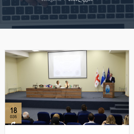
18
ივნ