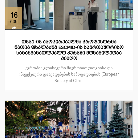
16
ივნ
თსსუ-ის ასოცირებულმა პროფესორმა
ნათია ფხალაძემ ESCMID-ის საერთაშორისო
საგანმანათლებლო კურსში მონაწილეობა
მიიღო
ევროპის კლინიკური მიკრობიოლოგიისა და
ინფექციური დაავადებების საზოგადოების (European
Society of Clini...