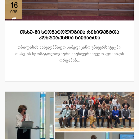
16
ივნ
თსსუ-ში სტომატოლოგიის რეზიდენტთა
კონფერენცია გაიმართა
თბილისის სახელმწიფო სამედიცინო უნივერსიტეტში,
თსსუ-ის სტომატოლოგიური საუნივერსიტეტო კლინიკის
ორგანიზ...