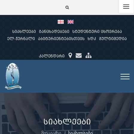
სიახლეები
განცხადებები
სტუდენტური ცხოვრება
ელ-ჟურნალი
აბიტურიენტებისთვის
ხდკ
მულტიმედია
კალენდარი
სიახლეები
მთავარი
სიახლეები