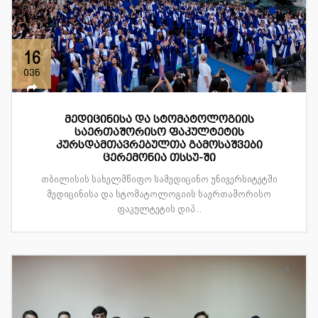
16
ივნ
მედიცინისა და სტომატოლოგიის
საერთაშორისო ფაკულტეტის
კურსდამთავრებულთა გამოსაშვები
ცერემონია თსსუ-ში
თბილისის სახელმწიფო სამედიცინო უნივერსიტეტში
მედიცინისა და სტომატოლოგიის საერთაშორისო
ფაკულტეტის დიპ...