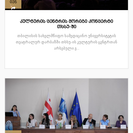
ივნ
კულტურის ცენტრის მორიგი კონცერტი
თსსუ-ში
თბილისის სახელმწიფო სამედიცინო უნივერსიტეტის
თეატრალურ დარბაზში თსსუ-ის კულტურის ცენტრთან
არსებული ვ...