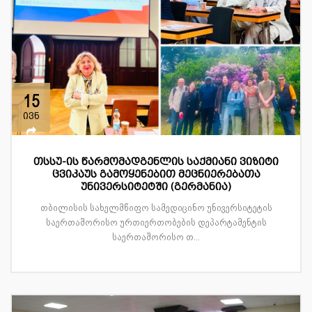
15
ივნ
თსსუ-ის წარმომადგენლის საქმიანი ვიზიტი
ცვიკაუს გამოყენებით მეცნიერებათა
უნივერსიტეტში (გერმანია)
თბილისის სახელმწიფო სამედიცინო უნივერსიტეტის
საერთაშორისო ურთიერთობების დეპარტამენტის
საერთაშორისო თ...