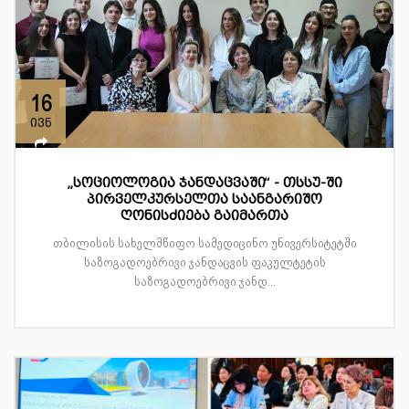
16
ივნ
„სოციოლოგია ჯანდაცვაში“ - თსსუ-ში
პირველკურსელთა საანგარიშო
ღონისძიება გაიმართა
თბილისის სახელმწიფო სამედიცინო უნივერსიტეტში
საზოგადოებრივი ჯანდაცვის ფაკულტეტის
საზოგადოებრივი ჯანდ...