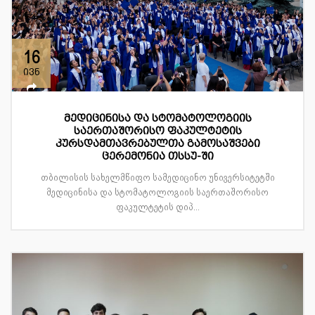
16
ივნ
მედიცინისა და სტომატოლოგიის
საერთაშორისო ფაკულტეტის
კურსდამთავრებულთა გამოსაშვები
ცერემონია თსსუ-ში
თბილისის სახელმწიფო სამედიცინო უნივერსიტეტში
მედიცინისა და სტომატოლოგიის საერთაშორისო
ფაკულტეტის დიპ...