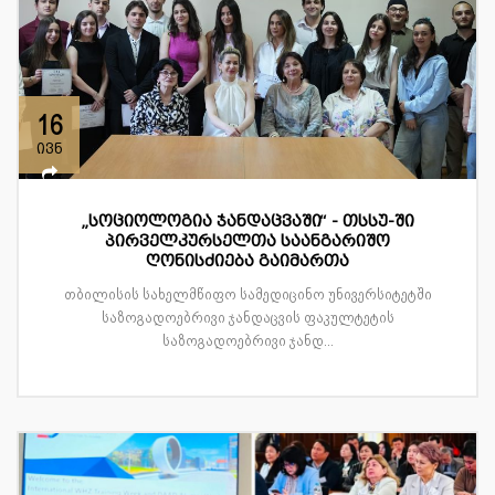
16
ივნ
„სოციოლოგია ჯანდაცვაში“ - თსსუ-ში
პირველკურსელთა საანგარიშო
ღონისძიება გაიმართა
თბილისის სახელმწიფო სამედიცინო უნივერსიტეტში
საზოგადოებრივი ჯანდაცვის ფაკულტეტის
საზოგადოებრივი ჯანდ...