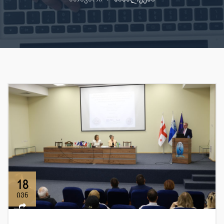
18
ივნ