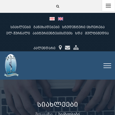
სიახლეები
განცხადებები
სტუდენტური ცხოვრება
ელ-ჟურნალი
აბიტურიენტებისთვის
ხდკ
მულტიმედია
კალენდარი
სიახლეები
მთავარი
სიახლეები