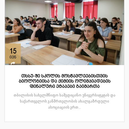
15
ივნ
თსსუ-ში სკოლის მოსწავლეებისთვის
ბიოლოგიისა და ქიმიის ოლიმპიადების
ფინალური ეტაპები გაიმართა
თბილისის სახელმწიფო სამედიცინო უნივერსიტეტის და
საქართველოს ჯანმრთელობის ახალგაზრდული
ასოციაციის ერთ...