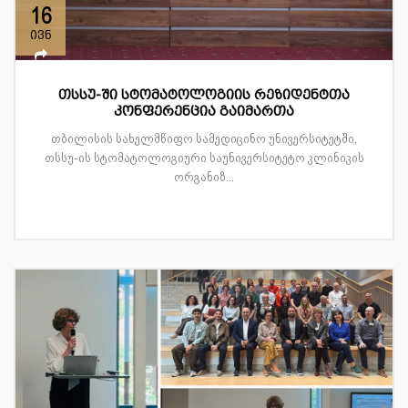
16
ივნ
თსსუ-ში სტომატოლოგიის რეზიდენტთა
კონფერენცია გაიმართა
თბილისის სახელმწიფო სამედიცინო უნივერსიტეტში,
თსსუ-ის სტომატოლოგიური საუნივერსიტეტო კლინიკის
ორგანიზ...