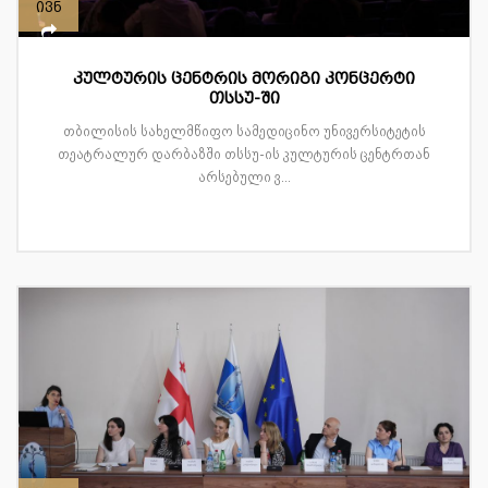
ივნ
კულტურის ცენტრის მორიგი კონცერტი
თსსუ-ში
თბილისის სახელმწიფო სამედიცინო უნივერსიტეტის
თეატრალურ დარბაზში თსსუ-ის კულტურის ცენტრთან
არსებული ვ...