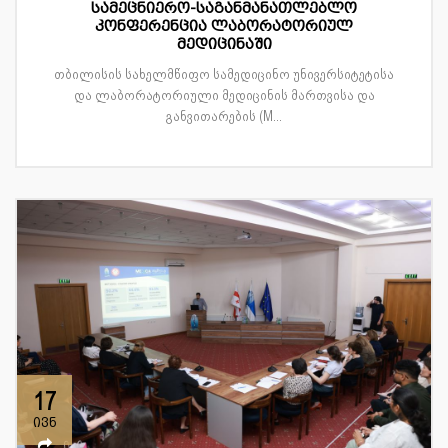
სამეცნიერო-საგანმანათლებლო
კონფერენცია ლაბორატორიულ
მედიცინაში
თბილისის სახელმწიფო სამედიცინო უნივერსიტეტისა
და ლაბორატორიული მედიცინის მართვისა და
განვითარების (M...
17
ივნ