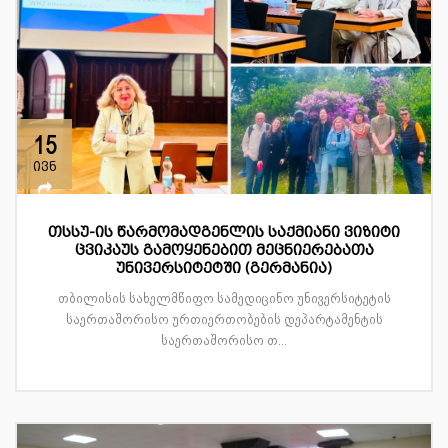
15
ივნ
თსსუ-ის წარმომადგენლის საქმიანი ვიზიტი
ცვიკაუს გამოყენებით მეცნიერებათა
უნივერსიტეტში (გერმანია)
თბილისის სახელმწიფო სამედიცინო უნივერსიტეტის
საერთაშორისო ურთიერთობების დეპარტამენტის
საერთაშორისო თ...