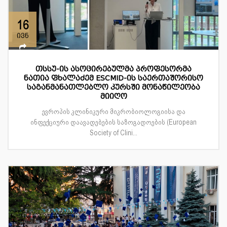
16
ივნ
თსსუ-ის ასოცირებულმა პროფესორმა
ნათია ფხალაძემ ESCMID-ის საერთაშორისო
საგანმანათლებლო კურსში მონაწილეობა
მიიღო
ევროპის კლინიკური მიკრობიოლოგიისა და
ინფექციური დაავადებების საზოგადოების (European
Society of Clini...