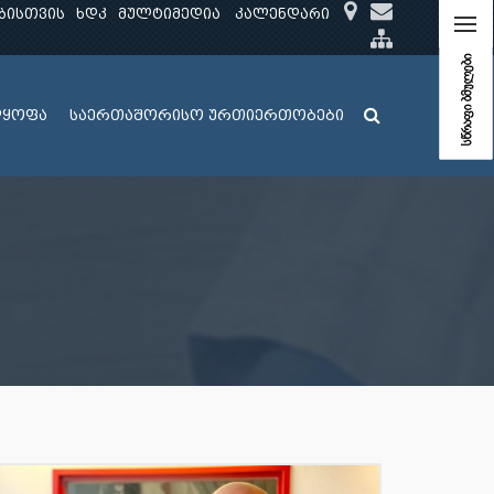
ბისთვის
ხდკ
მულტიმედია
კალენდარი
სწრაფი ბმულები
ლყოფა
საერთაშორისო ურთიერთობები