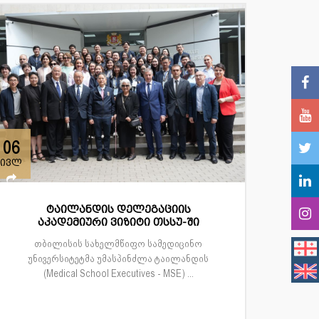
06
ივლ
ტაილანდის დელეგაციის
აკადემიური ვიზიტი თსსუ-ში
თბილისის სახელმწიფო სამედიცინო
უნივერსიტეტმა უმასპინძლა ტაილანდის
(Medical School Executives - MSE) ...