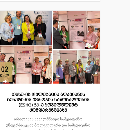
02
ივლ
თსსუ-ის დელეგაცია ადამიანის
გენეტიკის ევროპის საზოგადოების
(ESHG) 59-ე ყოველწლიურ
კონფერენციაზე
თბილისის სახელმწიფო სამედიცინო
უნივერსიტეტის მოლეკულური და სამედიცინო