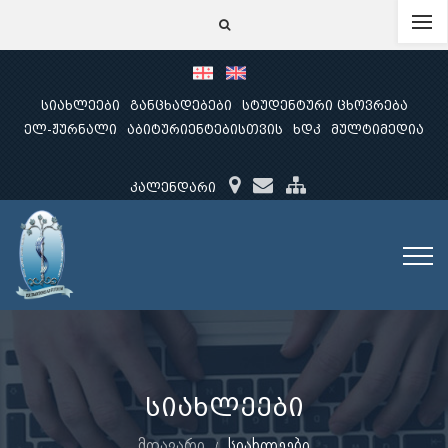
სიახლეები
განცხადებები
სტუდენტური ცხოვრება
ელ-ჟურნალი
აბიტურიენტებისთვის
ხდკ
მულტიმედია
კალენდარი
სიახლეები
მთავარი
სიახლეები