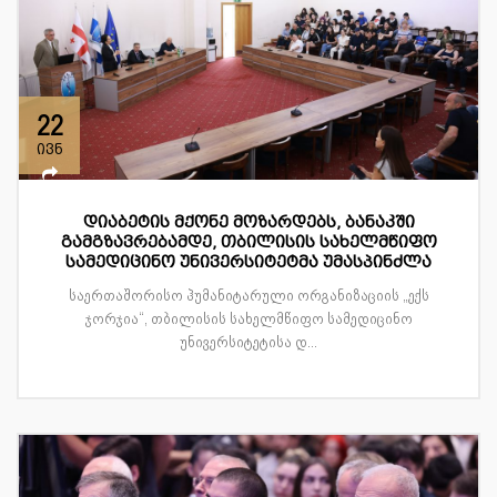
22
ივნ
დიაბეტის მქონე მოზარდებს, ბანაკში
გამგზავრებამდე, თბილისის სახელმწიფო
სამედიცინო უნივერსიტეტმა უმასპინძლა
საერთაშორისო ჰუმანიტარული ორგანიზაციის „ექს
ჯორჯია“, თბილისის სახელმწიფო სამედიცინო
უნივერსიტეტისა დ...