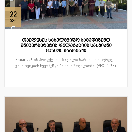
22
ივნ
თბილისის სახელმწიფო სამედიცინო
უნივერსიტეტის დელეგაციის საქმიანი
ვიზიტი ზაგრებში
Erasmus+-ის პროექტის - „მაღალი ხარისხის ციფრული
განათლების ხელშეწყობა საქართველოში“ (PRODIGE)
...