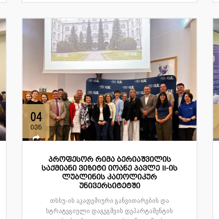
04
ივნ
პროფესორ რიმა ბერიაშვილის
საქმიანი ვიზიტი იოანე პავლე II-ის
ლუბლინის კათოლიკურ
უნივერსიტეტში
თსსუ-ის აკადემიური განვითარების და
სტრატეგიული დაგეგმვის დეპარტამენტის