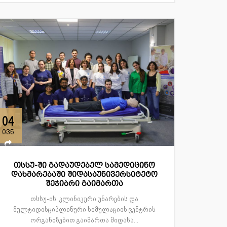
04
ივნ
თსსუ-ში გადაუდებელ სამედიცინო
დახმარებაში შიდასაუნივერსიტეტო
შეჯიბრი გაიმართა
თსსუ-ის კლინიკური უნარების და
მულტიდისციპლინური სიმულაციის ცენტრის
ორგანიზებით გაიმართა შიდასა...