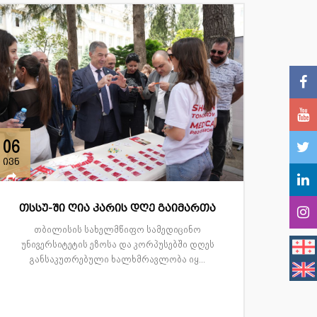
06
ივნ
თსსუ-ში ღია კარის დღე გაიმართა
თბილისის სახელმწიფო სამედიცინო
უნივერსიტეტის ეზოსა და კორპუსებში დღეს
განსაკუთრებული ხალხმრავლობა იყ...