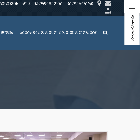
ბისთვის
ხდკ
მულტიმედია
კალენდარი
სწრაფი ბმულები
ლყოფა
საერთაშორისო ურთიერთობები