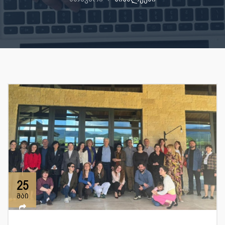
25
მაი