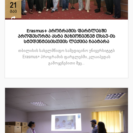
21
მაი
Erasmus+ პროგრამის ფარგლებში
პროფესორმა ასტა მაზიონიენემ თსსუ-ის
სტუდენტებისთვის ლექცია ჩაატარა
თბილისის სახელმწიფო სამედიცინო უნივერსიტეტს
Erasmus+ პროგრამის ფარგლებში, კლაიპედას
გამოყენებითი მეც...