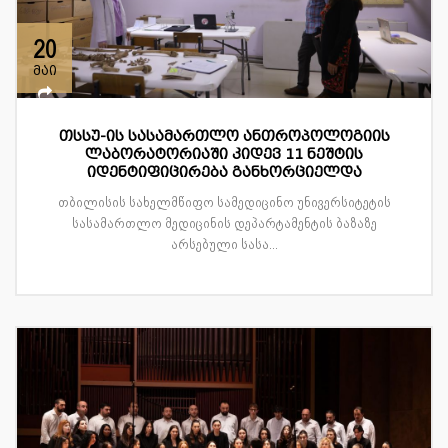
20
მაი
თსსუ-ის სასამართლო ანთროპოლოგიის
ლაბორატორიაში კიდევ 11 ნეშტის
იდენტიფიცირება განხორციელდა
თბილისის სახელმწიფო სამედიცინო უნივერსიტეტის
სასამართლო მედიცინის დეპარტამენტის ბაზაზე
არსებული სასა...