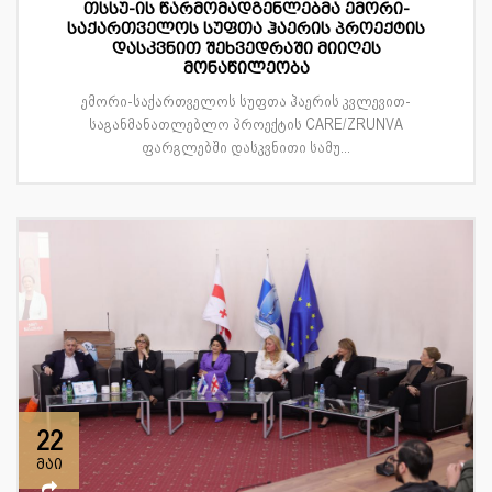
თსსუ-ის წარმომადგენლებმა ემორი-
საქართველოს სუფთა ჰაერის პროექტის
დასკვნით შეხვედრაში მიიღეს
მონაწილეობა
ემორი-საქართველოს სუფთა ჰაერის კვლევით-
საგანმანათლებლო პროექტის CARE/ZRUNVA
ფარგლებში დასკვნითი სამუ...
22
მაი