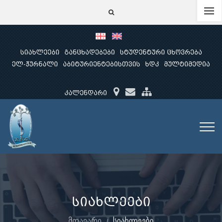
სიახლეები
განცხადებები
სტუდენტური ცხოვრება
ელ-ჟურნალი
აბიტურიენტებისთვის
ხდკ
მულტიმედია
კალენდარი
სიახლეები
მთავარი
სიახლეები