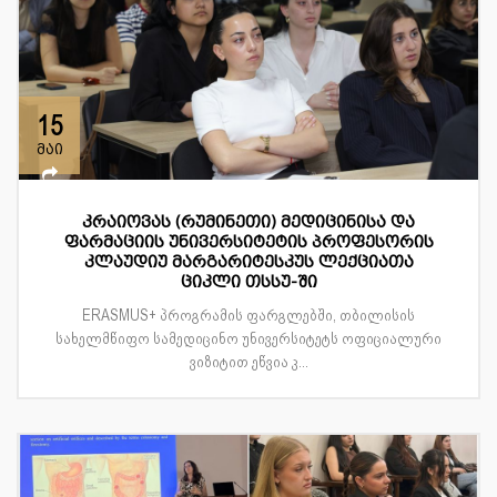
15
მაი
კრაიოვას (რუმინეთი) მედიცინისა და
ფარმაციის უნივერსიტეტის პროფესორის
კლაუდიუ მარგარიტესკუს ლექციათა
ციკლი თსსუ-ში
ERASMUS+ პროგრამის ფარგლებში, თბილისის
სახელმწიფო სამედიცინო უნივერსიტეტს ოფიციალური
ვიზიტით ეწვია კ...