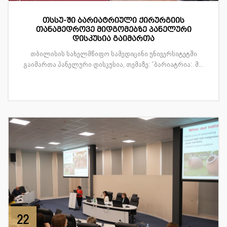
თსსუ-ში ბარიატრიული ქირურგიის
თანამედროვე მიდგომებზე პანელური
დისკუსია გაიმართა
თბილისის სახელმწიფო სამედიცინი უნივერსიტეტში
გაიმართა პანელური დისკუსია, თემაზე: “ბარიატრია: მ...
22