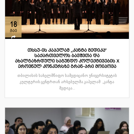
18
მაი
თსსუ-ის კაპელამ „კანტა მედიკა“
საქართველოს ბავშვთა და
ახალგაზრდული საგუნდო კოლექტივების X
ეროვნულ კონკურსზე გრან-პრი მოიპოვა
თბილისის სახელმწიფო სამედიცინო უნივერსიტეტის
კულტურის ცენტრთან არსებულმა კაპელამ „კანტა
მედიკა...