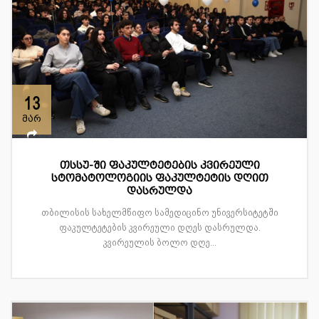
13
მარ
თსსუ-ში ფაკულტეტების კვირეული
სტომატოლოგიის ფაკულტეტის დღით
დასრულდა
თბილისის სახელმწიფო სამედიცინო უნივერსიტეტში
ფაკულტეტების კვირეული დღეს დასრულდა.
კვირეულის ბოლო დღე...