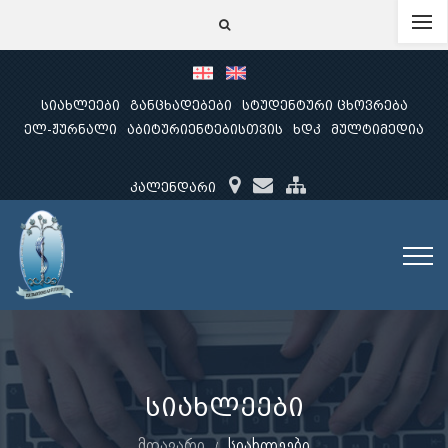
სიახლეები
განცხადებები
სტუდენტური ცხოვრება
ელ-ჟურნალი
აბიტურიენტებისთვის
ხდკ
მულტიმედია
კალენდარი
სიახლეები
მთავარი
სიახლეები