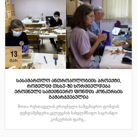
13
მარ
სასამართლო ანთროპოლოგიის პროექტი,
რომელიც თსსუ-ში ხორციელდება
ეროვნული სამეცნიერო ფონდის კონკურსის
გამარჯვებულია
შოთა რუსთაველის ეროვნული სამეცნიერო ფონდის
ფუნდამენტური კვლევების სახელმწიფო საგრანტო
კონკურსის ფარგ...