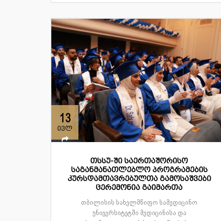
13
ივლ
თსსუ-ში საერთაშორისო
საგანმანათლებლო პროგრამების
კურსდამთავრებულთა გამოსაშვები
ცერემონია გაიმართა
თბილისის სახელმწიფო სამედიცინო
უნივერსიტეტში მედიცინისა და