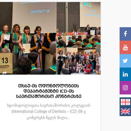
13
ივლ
თსსუ-ის ოდონტოლოგიის
დეპარტამენტი ICD-ის
საერთაშორისო კონგრესზე
სტომატოლოგთა საერთაშორისო კოლეგიის
(International College of Dentists – ICD) 69-ე
კონგრესს წელს მილა...