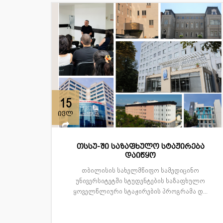
15
ივლ
თსსუ-ში საზაფხულო სტაჟირება
დაიწყო
თბილისის სახელმწიფო სამედიცინო
უნივერსიტეტში სტუდენტების საზაფხულო
ყოველწლიური სტაჟირების პროგრამა დ...