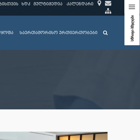
ბისთვის
ხდკ
მულტიმედია
კალენდარი
სწრაფი ბმულები
ლყოფა
საერთაშორისო ურთიერთობები