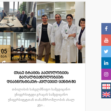
05
მარ
თსსუ გრაცის პათოლოგიის
მაღალტექნოლოგიურ
დიაგნოსტიკურ-კვლევით ცენტრში
თბილისის სახელმწიფო სამედიცინო
უნივერსიტეტი გრაცის სამედიცინო
უნივერსიტეტთან თანამშრომლობის ახალ
ეტა...