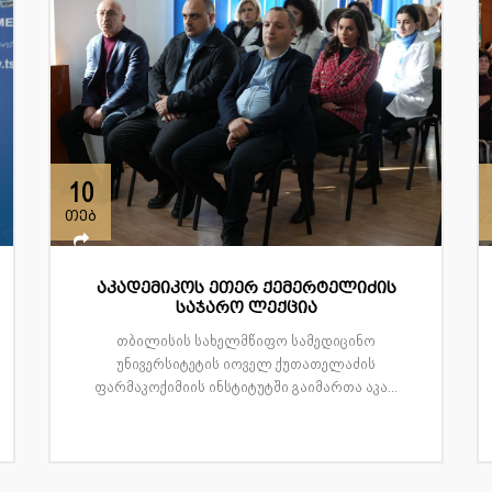
10
თებ
აკადემიკოს ეთერ ქემერტელიძის
საჯარო ლექცია
თბილისის სახელმწიფო სამედიცინო
უნივერსიტეტის იოველ ქუთათელაძის
ფარმაკოქიმიის ინსტიტუტში გაიმართა აკა...