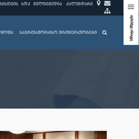
ბისთვის
ხდკ
მულტიმედია
კალენდარი
სწრაფი ბმულები
ლყოფა
საერთაშორისო ურთიერთობები