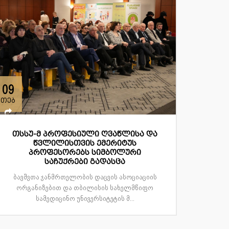
09
თებ
თსსუ-მ პროფესიული ღვაწლისა და
წვლილისთვის ემერიტუს
პროფესორებს სიმბოლური
საჩუქრები გადასცა
ბავშვთა ჯანმრთელობის დაცვის ასოციაციის
ორგანიზებით და თბილისის სახელმწიფო
სამედიცინო უნივერსიტეტის მ...