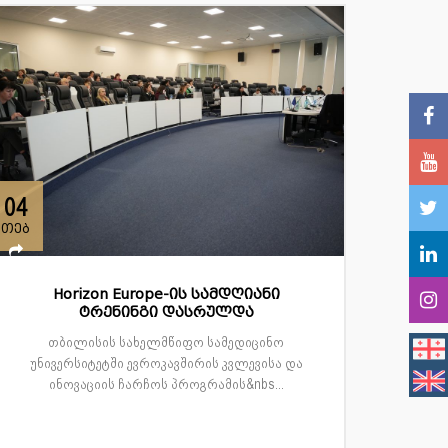
04
თებ
Horizon Europe-ის სამდღიანი
ტრენინგი დასრულდა
თბილისის სახელმწიფო სამედიცინო
უნივერსიტეტში ევროკავშირის კვლევისა და
ინოვაციის ჩარჩოს პროგრამის&nbs...