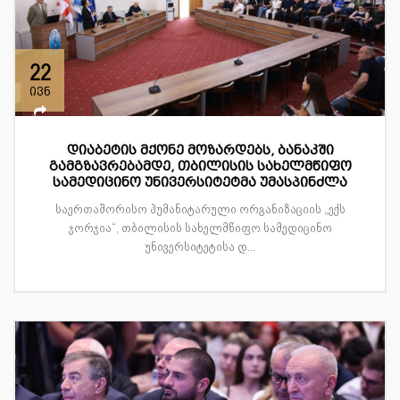
22
ივნ
დიაბეტის მქონე მოზარდებს, ბანაკში
გამგზავრებამდე, თბილისის სახელმწიფო
სამედიცინო უნივერსიტეტმა უმასპინძლა
საერთაშორისო ჰუმანიტარული ორგანიზაციის „ექს
ჯორჯია“, თბილისის სახელმწიფო სამედიცინო
უნივერსიტეტისა დ...