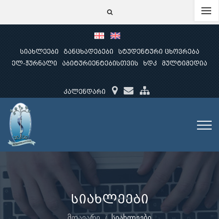
სიახლეები
განცხადებები
სტუდენტური ცხოვრება
ელ-ჟურნალი
აბიტურიენტებისთვის
ხდკ
მულტიმედია
კალენდარი
სიახლეები
მთავარი
სიახლეები