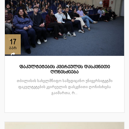
17
აპრ
ფაკულტეტების კვირეულის დასკვნითი
ღონისძიება
თბილისის სახელმწიფო სამედიცინო უნივერსიტეტში
ფაკულტეტების კვირეულის დასკვნითი ღონისძიება
გაიმართა, რ...