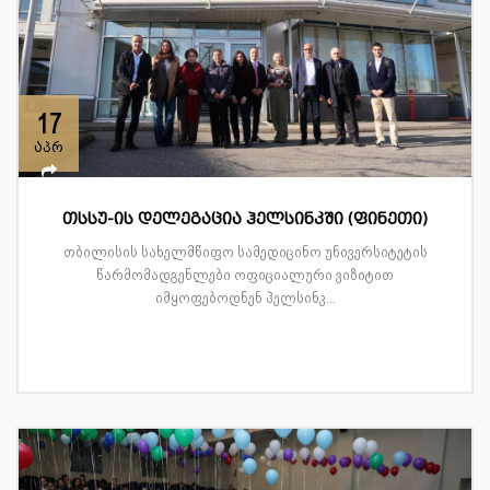
17
აპრ
თსსუ-ის დელეგაცია ჰელსინკში (ფინეთი)
თბილისის სახელმწიფო სამედიცინო უნივერსიტეტის
წარმომადგენლები ოფიციალური ვიზიტით
იმყოფებოდნენ ჰელსინკ...