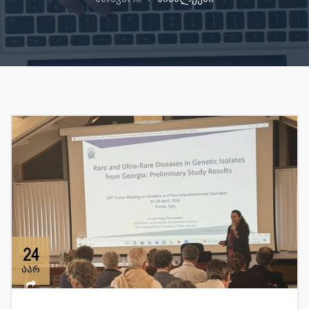
24
აპრ