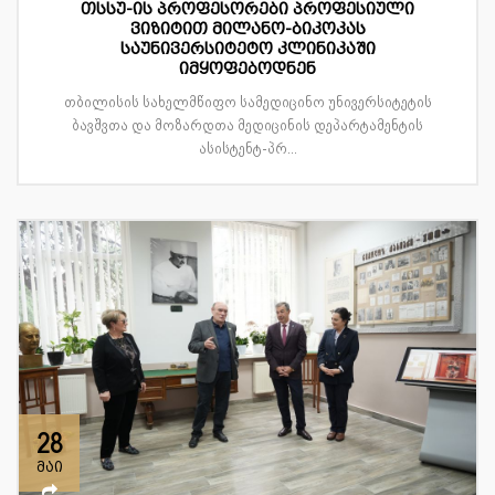
თსსუ-ის პროფესორები პროფესიული
ვიზიტით მილანო-ბიკოკას
საუნივერსიტეტო კლინიკაში
იმყოფებოდნენ
თბილისის სახელმწიფო სამედიცინო უნივერსიტეტის
ბავშვთა და მოზარდთა მედიცინის დეპარტამენტის
ასისტენტ-პრ...
28
მაი