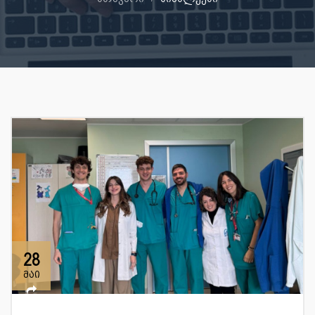
28
მაი