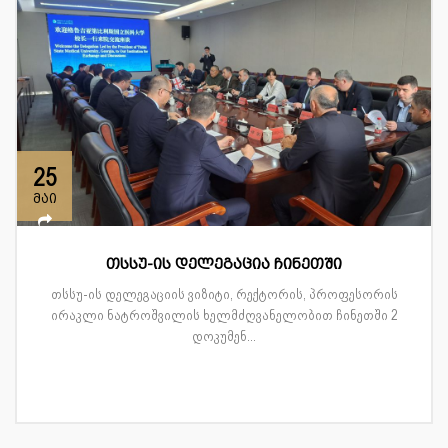
25
მაი
თსსუ-ის დელეგაცია ჩინეთში
თსსუ-ის დელეგაციის ვიზიტი, რექტორის, პროფესორის
ირაკლი ნატროშვილის ხელმძღვანელობით ჩინეთში 2
დოკუმენ...