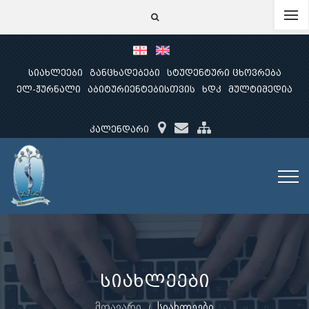
სიახლეები
განცხადებები
სტუდენტური ცხოვრება
ელ-ჟურნალი
აბიტურიენტებისთვის
ხდკ
მულტიმედია
კალენდარი
სიახლეები
მთავარი
სიახლეები