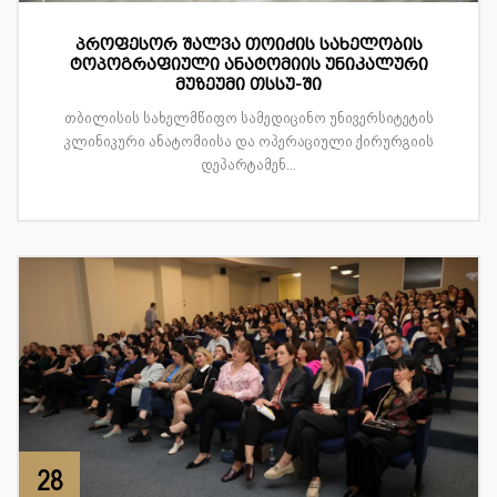
პროფესორ შალვა თოიძის სახელობის
ტოპოგრაფიული ანატომიის უნიკალური
მუზეუმი თსსუ-ში
თბილისის სახელმწიფო სამედიცინო უნივერსიტეტის
კლინიკური ანატომიისა და ოპერაციული ქირურგიის
დეპარტამენ...
28