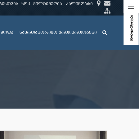
ბისთვის
ხდკ
მულტიმედია
კალენდარი
სწრაფი ბმულები
ლყოფა
საერთაშორისო ურთიერთობები