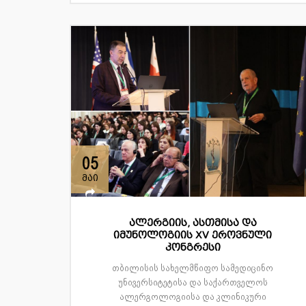
05
მაი
ალერგიის, ასთმისა და
იმუნოლოგიის XV ეროვნული
კონგრესი
თბილისის სახელმწიფო სამედიცინო
უნივერსიტეტისა და საქართველოს
ალერგოლოგიისა და კლინიკური