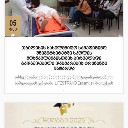
05
დეკ
თბილისის სახელმწიფო სამედიცინო
უნივერსიტეტში სკოლის
მოსწავლეებისთვის პირველადი
გადაუდებელი დახმარების ტრენინგი
ჩატარდა
თსსუ კლინიკური უნარებისა და მულტიდისციპლინური
სიმულაციის ცენტრმა LIFESTRAND Erasmus+ პროექტის
...