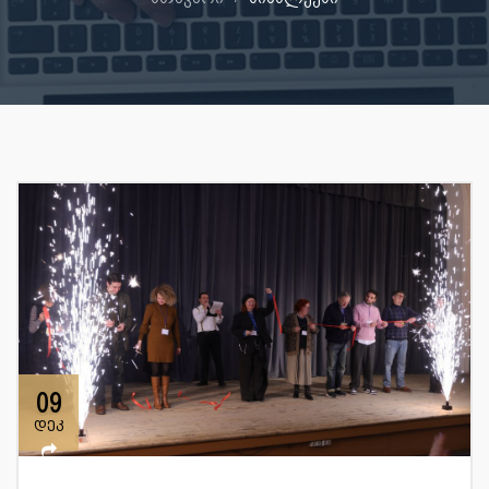
09
დეკ