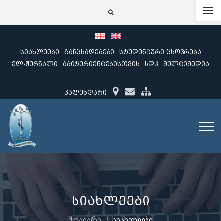
სიახლეები
განცხადებები
სტუდენტური ცხოვრება
ელ-ჟურნალი
აბიტურიენტებისთვის
ხდკ
მულტიმედია
კალენდარი
სიახლეები
მთავარი
სიახლეები