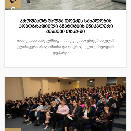
მაი
პროფესორ შალვა თოიძის სახელობის
ტოპოგრაფიული ანატომიის უნიკალური
მუზეუმი თსსუ-ში
თბილისის სახელმწიფო სამედიცინო უნივერსიტეტის
კლინიკური ანატომიისა და ოპერაციული ქირურგიის
დეპარტამენ...