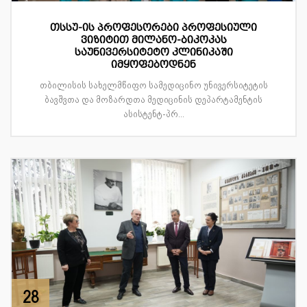
თსსუ-ის პროფესორები პროფესიული
ვიზიტით მილანო-ბიკოკას
საუნივერსიტეტო კლინიკაში
იმყოფებოდნენ
თბილისის სახელმწიფო სამედიცინო უნივერსიტეტის
ბავშვთა და მოზარდთა მედიცინის დეპარტამენტის
ასისტენტ-პრ...
28