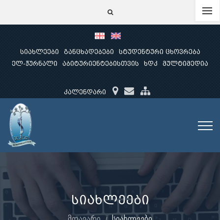
სიახლეები
განცხადებები
სტუდენტური ცხოვრება
ელ-ჟურნალი
აბიტურიენტებისთვის
ხდკ
მულტიმედია
კალენდარი
სიახლეები
მთავარი
სიახლეები