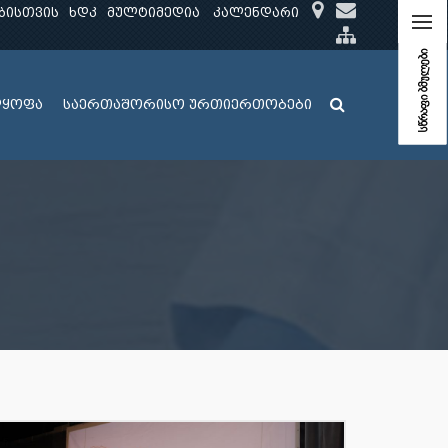
ბისთვის
ხდკ
მულტიმედია
კალენდარი
სწრაფი ბმულები
ლყოფა
საერთაშორისო ურთიერთობები