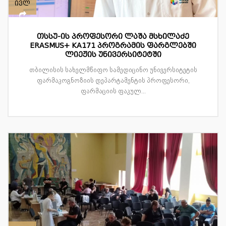
ივლ
თსსუ-ის პროფესორი ლაშა მსხილაძე
ERASMUS+ KA171 პროგრამის ფარგლებში
ლიეჟის უნივერსიტეტში
თბილისის სახელმწიფო სამედიცინო უნივერსიტეტის
ფარმაკოგნოზიის დეპარტამენტის პროფესორი,
ფარმაციის ფაკულ...