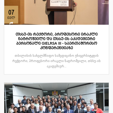
07
ივლ
თსსუ-ის რექტორი, პროფესორი ირაკლი
ნატროშვილი და თსსუ-ის აკადემიური
პერსონალი GIELRSA III - საერთაშორისო
კონფერენციაზე
თბილისის სახელმწიფო სამედიცინო უნივერსიტეტის
რექტორი, პროფესორი ირაკლი ნატროშვილი, თსსუ-ის
აკადემიურ...