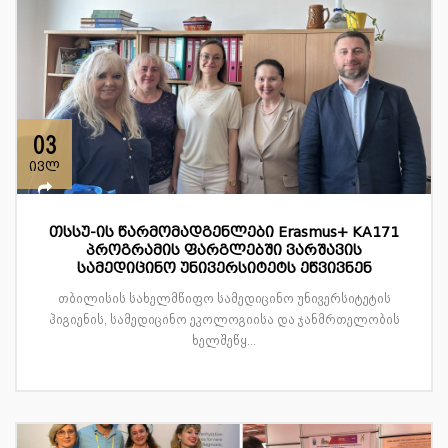
03
ივლ
თსსუ-ის წარმომადგენლები Erasmus+ KA171
პროგრამის ფარგლებში ვარშავის
სამედიცინო უნივერსიტეტს ეწვივნენ
თბილისის სახელმწიფო სამედიცინო უნივერსიტეტის
ჰიგიენის, სამედიცინო ეკოლოგიისა და ჯანმრთელობის
ხელშეწყ...