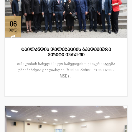
06
ივლ
ტაილანდის დელეგაციის აკადემიური
ვიზიტი თსსუ-ში
თბილისის სახელმწიფო სამედიცინო უნივერსიტეტმა
უმასპინძლა ტაილანდის (Medical School Executives -
MSE) ...