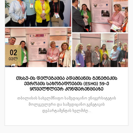
02
ივლ
თსსუ-ის დელეგაცია ადამიანის გენეტიკის
ევროპის საზოგადოების (ESHG) 59-ე
ყოველწლიურ კონფერენციაზე
თბილისის სახელმწიფო სამედიცინო უნივერსიტეტის
მოლეკულური და სამედიცინო გენეტიკის
დეპარტამენტის ხელმძღ...