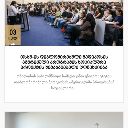
03
ივლ
თსსუ-ის დიპლომირებული მედიკოსის
ამერიკული პროგრამის სოციალური
პროექტის შემაჯამებელი ღონისძიება
თბილისის სახელმწიფო სამედიცინო უნივერსიტეტის
დიპლომირებული მედიკოსის ამერიკულმა პროგრამამ
სოციალური ...