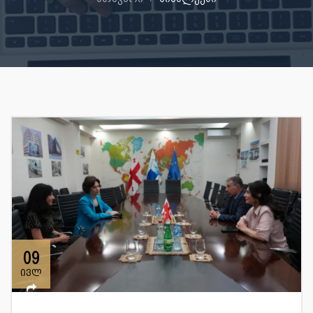
09
ივლ