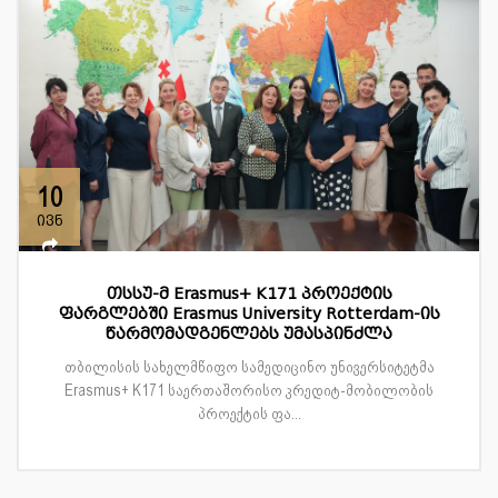
10
ივნ
თსსუ-მ Erasmus+ K171 პროექტის
ფარგლებში Erasmus University Rotterdam-ის
წარმომადგენლებს უმასპინძლა
თბილისის სახელმწიფო სამედიცინო უნივერსიტეტმა
Erasmus+ K171 საერთაშორისო კრედიტ-მობილობის
პროექტის ფა...