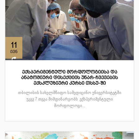
11
ივნ
ექსპერიმენტული მორფოლოგიისა და
ანატომიური დისექციის უნარ-ჩვევების
ექსკლუზიური კურსი თსსუ-ში
თბილისის სახელმწიფო სამედიცინო უნივერსიტეტში
უკვე 7 თვეა მიმდინარეობს ექსპერიმენტული
მორფოლოგი...