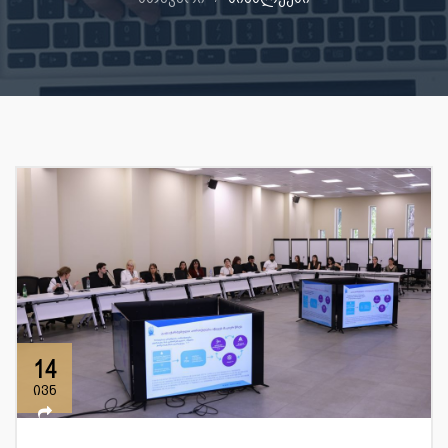
14
ივნ