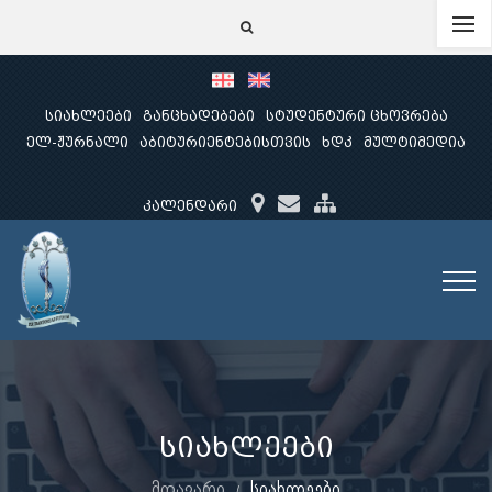
სიახლეები
განცხადებები
სტუდენტური ცხოვრება
ელ-ჟურნალი
აბიტურიენტებისთვის
ხდკ
მულტიმედია
კალენდარი
სიახლეები
მთავარი
სიახლეები