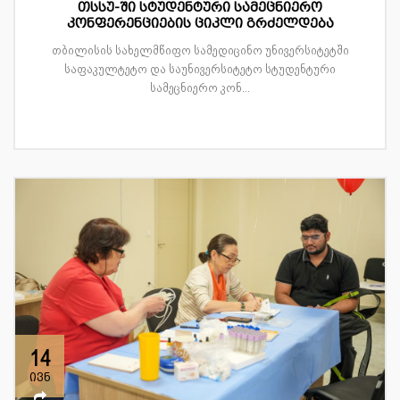
თსსუ-ში სტუდენტური სამეცნიერო
კონფერენციების ციკლი გრძელდება
თბილისის სახელმწიფო სამედიცინო უნივერსიტეტში
საფაკულტეტო და საუნივერსიტეტო სტუდენტური
სამეცნიერო კონ...
14
ივნ