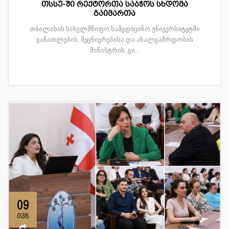
თსსუ-ში რექტორთა საბჭოს სხდომა
გაიმართა
თბილისის სახელმწიფო სამედიცინო უნივერსიტეტში
განათლების, მეცნიერებისა და ახალგაზრდობის
მინისტრის, გი...
09
ივნ