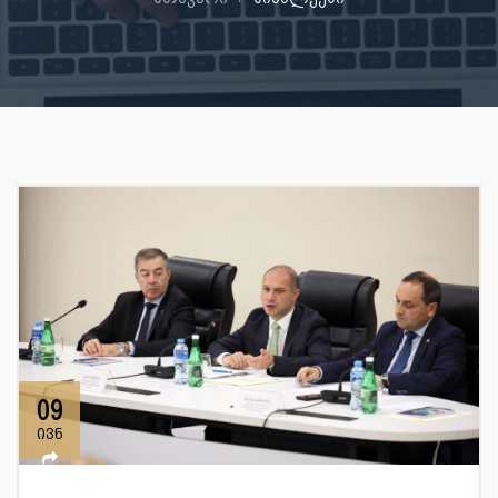
09
ივნ