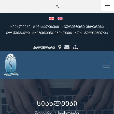
სიახლეები
განცხადებები
სტუდენტური ცხოვრება
ელ-ჟურნალი
აბიტურიენტებისთვის
ხდკ
მულტიმედია
კალენდარი
სიახლეები
მთავარი
სიახლეები