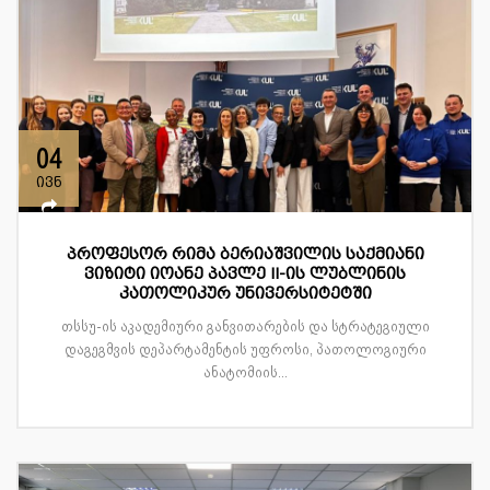
04
ივნ
პროფესორ რიმა ბერიაშვილის საქმიანი
ვიზიტი იოანე პავლე II-ის ლუბლინის
კათოლიკურ უნივერსიტეტში
თსსუ-ის აკადემიური განვითარების და სტრატეგიული
დაგეგმვის დეპარტამენტის უფროსი, პათოლოგიური
ანატომიის...