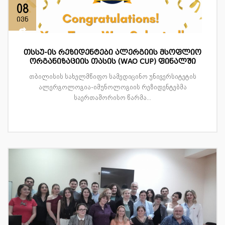
08
ივნ
თსსუ-ის რეზიდენტები ალერგიის მსოფლიო
ორგანიზაციის თასის (WAO CUP) ფინალში
თბილისის სახელმწიფო სამედიცინო უნივერსიტეტის
ალერგოლოგია-იმუნოლოგიის რეზიდენტებმა
საერთაშორისო წარმა...