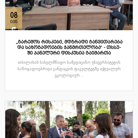
08
ივნ
„გარემოს რისკები, მდგრადი განვითარება
და საზოგადოების ჯანმრთელობა“ - თსსუ-
ში პანელური დისკუსია გაიმართა
თბილისის სახელმწიფო სამედიცინო უნივერსიტეტის
საზოგადოებრივი ჯანდაცვის ფაკულტეტზე აქტუალურ
ეკოლოგიურ ...