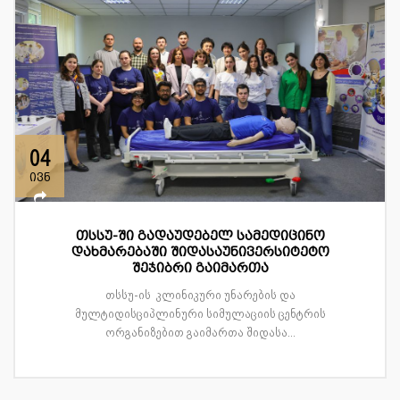
04
ივნ
თსსუ-ში გადაუდებელ სამედიცინო
დახმარებაში შიდასაუნივერსიტეტო
შეჯიბრი გაიმართა
თსსუ-ის კლინიკური უნარების და
მულტიდისციპლინური სიმულაციის ცენტრის
ორგანიზებით გაიმართა შიდასა...