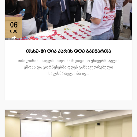
06
ივნ
თსსუ-ში ღია კარის დღე გაიმართა
თბილისის სახელმწიფო სამედიცინო უნივერსიტეტის
ეზოსა და კორპუსებში დღეს განსაკუთრებული
ხალხმრავლობა იყ...