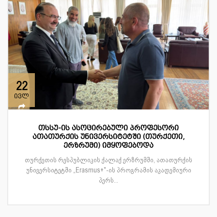
22
ივლ
თსსუ-ის ასოცირებული პროფესორი
ათათურქის უნივერსიტეტში (თურქეთი,
ერზრუმი) იმყოფებოდა
თურქეთის რესპუბლიკის ქალაქ ერზრუმში, ათათურქის
უნივერსიტეტში „Erasmus+"-ის პროგრამის აკადემიური
პერს...