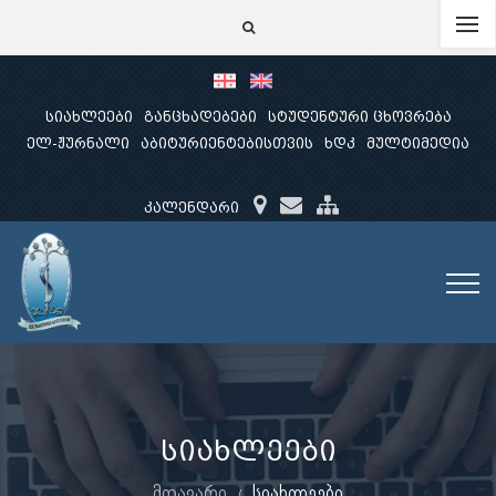
სიახლეები
განცხადებები
სტუდენტური ცხოვრება
ელ-ჟურნალი
აბიტურიენტებისთვის
ხდკ
მულტიმედია
კალენდარი
სიახლეები
მთავარი
სიახლეები