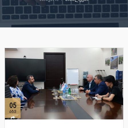
05
აგვ