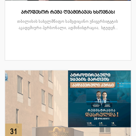
პროფესორ რემა ღვამიჩავას ხსოვნას!
თბილისის სახელმწიფო სამედიცინო უნივერსიტეტის
აკადემიური პერსონალი, ადმინისტრაცია, სტუდენ...
31