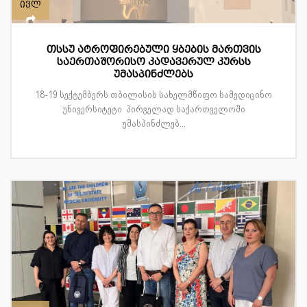
ივლ
თსსუ ატროფირებული ყბების მართვის
საერთაშორისო კადავერულ კურსს
უმასპინძლებს
18-19 სექტემბერს თბილისის სახელმწიფო სამედიცინო
უნივერსიტეტი პირველად საქართველოში
უმასპინძლებ...