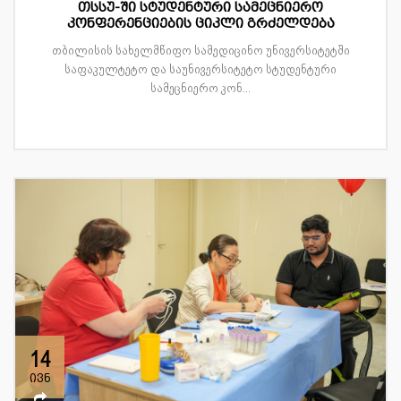
თსსუ-ში სტუდენტური სამეცნიერო
კონფერენციების ციკლი გრძელდება
თბილისის სახელმწიფო სამედიცინო უნივერსიტეტში
საფაკულტეტო და საუნივერსიტეტო სტუდენტური
სამეცნიერო კონ...
14
ივნ