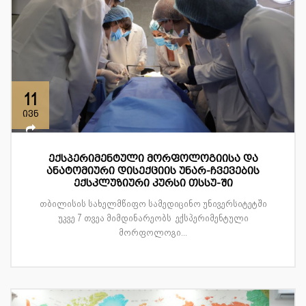
11
ივნ
ექსპერიმენტული მორფოლოგიისა და
ანატომიური დისექციის უნარ-ჩვევების
ექსკლუზიური კურსი თსსუ-ში
თბილისის სახელმწიფო სამედიცინო უნივერსიტეტში
უკვე 7 თვეა მიმდინარეობს ექსპერიმენტული
მორფოლოგი...