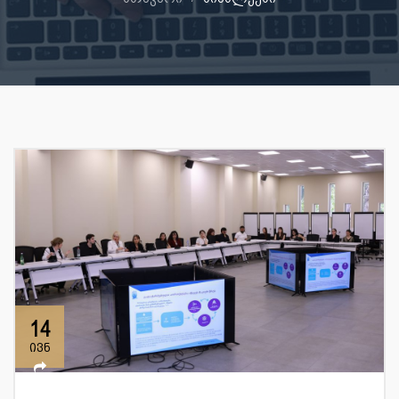
14
ივნ