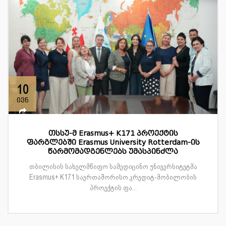
10
ივნ
თსსუ-მ Erasmus+ K171 პროექტის
ფარგლებში Erasmus University Rotterdam-ის
წარმომადგენლებს უმასპინძლა
თბილისის სახელმწიფო სამედიცინო უნივერსიტეტმა
Erasmus+ K171 საერთაშორისო კრედიტ-მობილობის
პროექტის ფა...