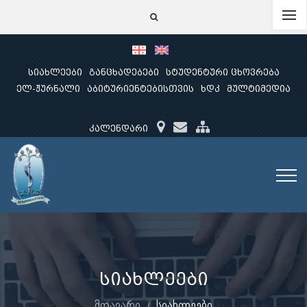
სიახლეები
განცხადებები
სტუდენტური ცხოვრება
ელ-ჟურნალი
აბიტურიენტებისთვის
ხდკ
მულტიმედია
კალენდარი
სიახლეები
მთავარი
სიახლეები