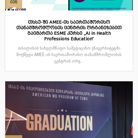
ივნ
თსსუ-ში AMEE-ის საერთაშორისო
თანამშრომლობის ცენტრის ორგანიზებით
გაიმართა ESME კურსი „AI in Health
Professions Education“
თბილისის სახელმწიფო სამედიცინო უნივერსიტეტში
მოქმედი AMEE-ის საერთაშორისო თანამშრომლობის
ცენტრის ორგ...