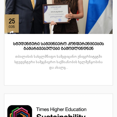
25
ივნ
სტუდენტური სამეცნიერო კონფერენციების
გამარჯვებულები გამოვლინდნენ
თბილისის სახელმწიფო სამედიცინო უნივერსიტეტში
სტუდენტური სამეცნიერო საქმიანობის ხელშეწყობისა
და ახალგ...