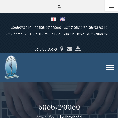
სიახლეები
განცხადებები
სტუდენტური ცხოვრება
ელ-ჟურნალი
აბიტურიენტებისთვის
ხდკ
მულტიმედია
კალენდარი
სიახლეები
მთავარი
სიახლეები