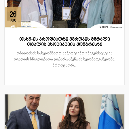
26
ივნ
თსსუ-ის პროფესორი ევროპის მშრალი
თვალის ასოციაციის კონგრესზე
თბილისის სახელმწიფო სამედიცინო უნივერსიტეტის
თვალის სნეულებათა დეპარტამენტის ხელმძღვანელმა,
პროფესორ...