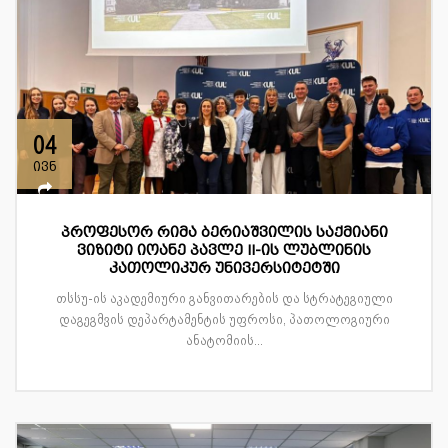
04
ივნ
პროფესორ რიმა ბერიაშვილის საქმიანი
ვიზიტი იოანე პავლე II-ის ლუბლინის
კათოლიკურ უნივერსიტეტში
თსსუ-ის აკადემიური განვითარების და სტრატეგიული
დაგეგმვის დეპარტამენტის უფროსი, პათოლოგიური
ანატომიის...