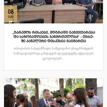
08
ივნ
„გარემოს რისკები, მდგრადი განვითარება
და საზოგადოების ჯანმრთელობა“ - თსსუ-
ში პანელური დისკუსია გაიმართა
თბილისის სახელმწიფო სამედიცინო უნივერსიტეტის
საზოგადოებრივი ჯანდაცვის ფაკულტეტზე აქტუალურ
ეკოლოგიურ ...