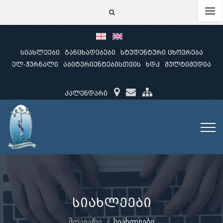
სიახლეები
განცხადებები
სტუდენტური ცხოვრება
ელ-ჟურნალი
აბიტურიენტებისთვის
ხდკ
მულტიმედია
კალენდარი
სიახლეები
მთავარი
სიახლეები