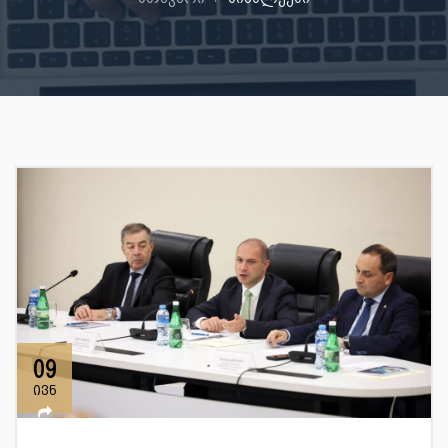
09
ივნ