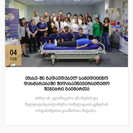
04
ივნ
თსსუ-ში გადაუდებელ სამედიცინო
დახმარებაში შიდასაუნივერსიტეტო
შეჯიბრი გაიმართა
თსსუ-ის კლინიკური უნარების და
მულტიდისციპლინური სიმულაციის ცენტრის
ორგანიზებით გაიმართა შიდასა...