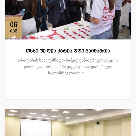
06
ივნ
თსსუ-ში ღია კარის დღე გაიმართა
თბილისის სახელმწიფო სამედიცინო უნივერსიტეტის
ეზოსა და კორპუსებში დღეს განსაკუთრებული
ხალხმრავლობა იყ...