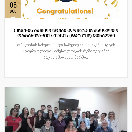
08
ივნ
თსსუ-ის რეზიდენტები ალერგიის მსოფლიო
ორგანიზაციის თასის (WAO CUP) ფინალში
თბილისის სახელმწიფო სამედიცინო უნივერსიტეტის
ალერგოლოგია-იმუნოლოგიის რეზიდენტებმა
საერთაშორისო წარმა...