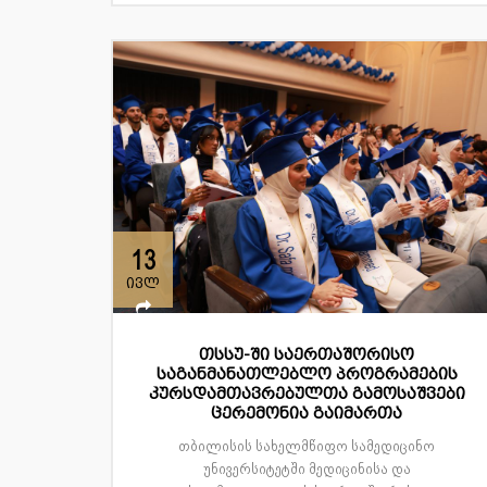
13
ივლ
თსსუ-ში საერთაშორისო
საგანმანათლებლო პროგრამების
კურსდამთავრებულთა გამოსაშვები
ცერემონია გაიმართა
თბილისის სახელმწიფო სამედიცინო
უნივერსიტეტში მედიცინისა და