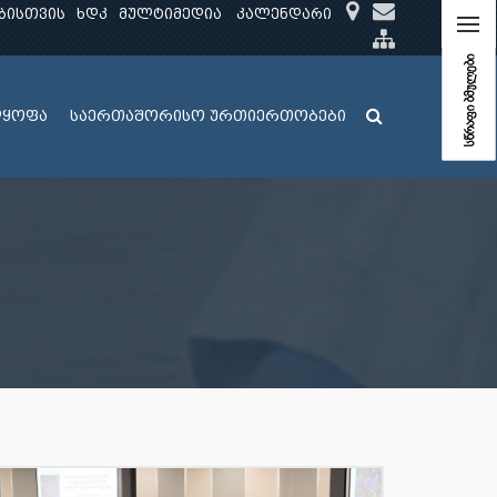
ბისთვის
ხდკ
მულტიმედია
კალენდარი
სწრაფი ბმულები
ლყოფა
საერთაშორისო ურთიერთობები