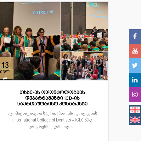
13
ივლ
თსსუ-ის ოდონტოლოგიის
დეპარტამენტი ICD-ის
საერთაშორისო კონგრესზე
სტომატოლოგთა საერთაშორისო კოლეგიის
(International College of Dentists – ICD) 69-ე
კონგრესს წელს მილა...