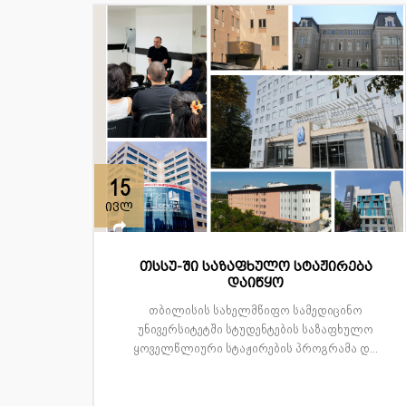
15
ივლ
თსსუ-ში საზაფხულო სტაჟირება
დაიწყო
თბილისის სახელმწიფო სამედიცინო
უნივერსიტეტში სტუდენტების საზაფხულო
ყოველწლიური სტაჟირების პროგრამა დ...