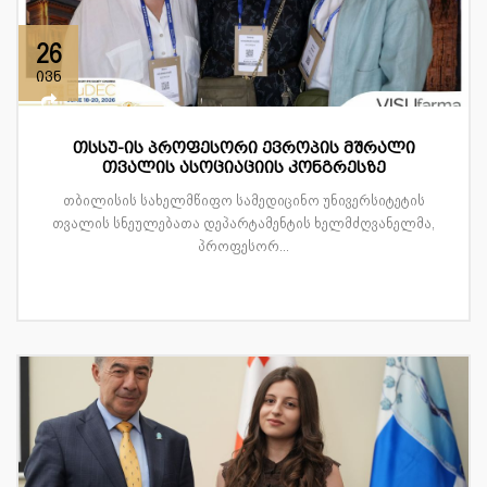
26
ივნ
თსსუ-ის პროფესორი ევროპის მშრალი
თვალის ასოციაციის კონგრესზე
თბილისის სახელმწიფო სამედიცინო უნივერსიტეტის
თვალის სნეულებათა დეპარტამენტის ხელმძღვანელმა,
პროფესორ...