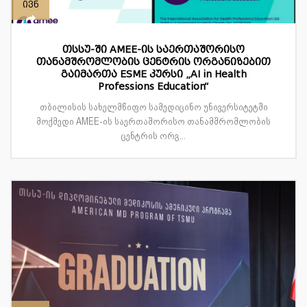
ივნ
თსსუ-ში AMEE-ის საერთაშორისო
თანამშრომლობის ცენტრის ორგანიზებით
გაიმართა ESME კურსი „AI in Health
Professions Education“
თბილისის სახელმწიფო სამედიცინო უნივერსიტეტში
მოქმედი AMEE-ის საერთაშორისო თანამშრომლობის
ცენტრის ორგ...