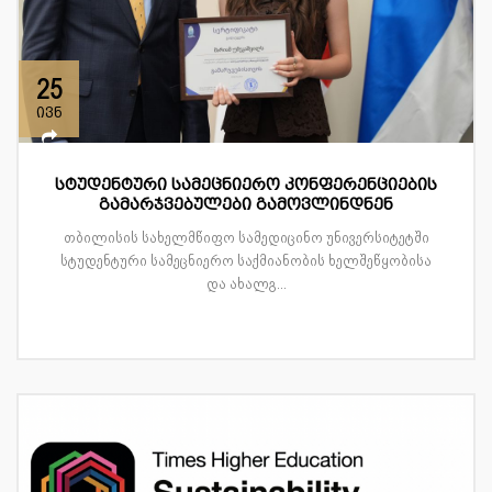
25
ივნ
სტუდენტური სამეცნიერო კონფერენციების
გამარჯვებულები გამოვლინდნენ
თბილისის სახელმწიფო სამედიცინო უნივერსიტეტში
სტუდენტური სამეცნიერო საქმიანობის ხელშეწყობისა
და ახალგ...