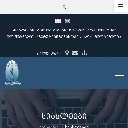
სიახლეები
განცხადებები
სტუდენტური ცხოვრება
ელ-ჟურნალი
აბიტურიენტებისთვის
ხდკ
მულტიმედია
კალენდარი
სიახლეები
მთავარი
სიახლეები