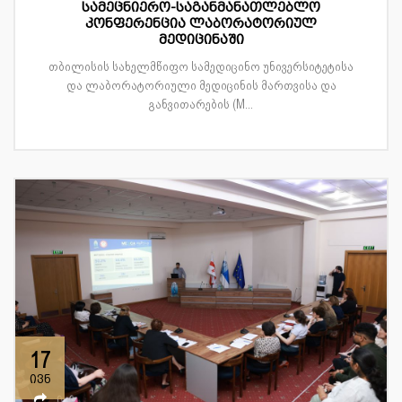
სამეცნიერო-საგანმანათლებლო
კონფერენცია ლაბორატორიულ
მედიცინაში
თბილისის სახელმწიფო სამედიცინო უნივერსიტეტისა
და ლაბორატორიული მედიცინის მართვისა და
განვითარების (M...
17
ივნ