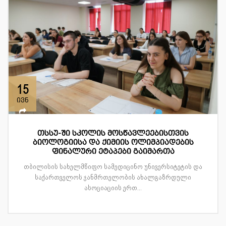
15
ივნ
თსსუ-ში სკოლის მოსწავლეებისთვის
ბიოლოგიისა და ქიმიის ოლიმპიადების
ფინალური ეტაპები გაიმართა
თბილისის სახელმწიფო სამედიცინო უნივერსიტეტის და
საქართველოს ჯანმრთელობის ახალგაზრდული
ასოციაციის ერთ...