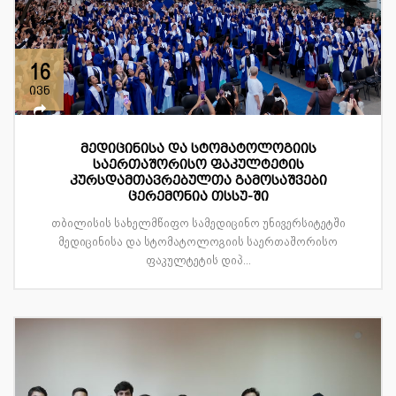
16
ივნ
მედიცინისა და სტომატოლოგიის
საერთაშორისო ფაკულტეტის
კურსდამთავრებულთა გამოსაშვები
ცერემონია თსსუ-ში
თბილისის სახელმწიფო სამედიცინო უნივერსიტეტში
მედიცინისა და სტომატოლოგიის საერთაშორისო
ფაკულტეტის დიპ...