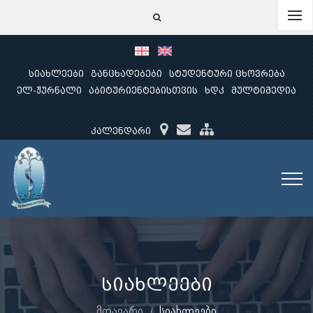
სიახლეები
განცხადებები
სტუდენტური ცხოვრება
ელ-ჟურნალი
აბიტურიენტებისთვის
ხდკ
მულტიმედია
კალენდარი
სიახლეები
მთავარი
სიახლეები