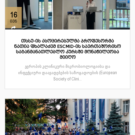
16
ივნ
თსსუ-ის ასოცირებულმა პროფესორმა
ნათია ფხალაძემ ESCMID-ის საერთაშორისო
საგანმანათლებლო კურსში მონაწილეობა
მიიღო
ევროპის კლინიკური მიკრობიოლოგიისა და
ინფექციური დაავადებების საზოგადოების (European
Society of Clini...