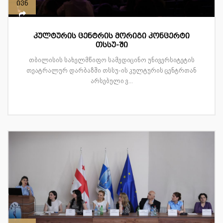
ივნ
კულტურის ცენტრის მორიგი კონცერტი
თსსუ-ში
თბილისის სახელმწიფო სამედიცინო უნივერსიტეტის
თეატრალურ დარბაზში თსსუ-ის კულტურის ცენტრთან
არსებული ვ...