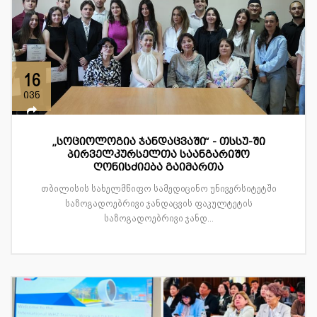
16
ივნ
„სოციოლოგია ჯანდაცვაში“ - თსსუ-ში
პირველკურსელთა საანგარიშო
ღონისძიება გაიმართა
თბილისის სახელმწიფო სამედიცინო უნივერსიტეტში
საზოგადოებრივი ჯანდაცვის ფაკულტეტის
საზოგადოებრივი ჯანდ...