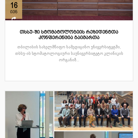
16
ივნ
თსსუ-ში სტომატოლოგიის რეზიდენტთა
კონფერენცია გაიმართა
თბილისის სახელმწიფო სამედიცინო უნივერსიტეტში,
თსსუ-ის სტომატოლოგიური საუნივერსიტეტო კლინიკის
ორგანიზ...