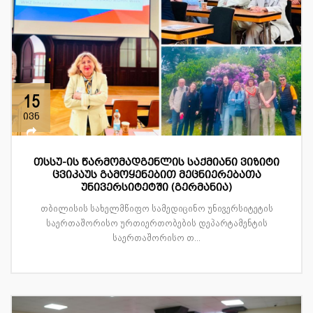
15
ივნ
თსსუ-ის წარმომადგენლის საქმიანი ვიზიტი
ცვიკაუს გამოყენებით მეცნიერებათა
უნივერსიტეტში (გერმანია)
თბილისის სახელმწიფო სამედიცინო უნივერსიტეტის
საერთაშორისო ურთიერთობების დეპარტამენტის
საერთაშორისო თ...