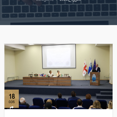
18
ივნ