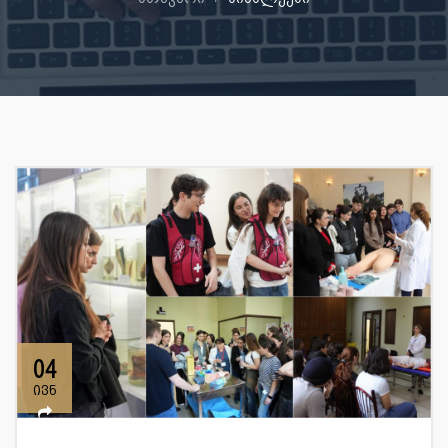
04
ივნ