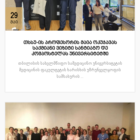
29
მაი
თსსუ-ის პროფესორის მაია ოკუჯავას
საქმიანი ვიზიტი სანტიაგო დე
კომპოსტელას უნივერსიტეტში
თბილისის სახელმწიფო სამედიცინო უნივერსიტეტის
მედიცინის ფაკულტეტის ხარისხის უზრუნველყოფის
სამსახურის ...