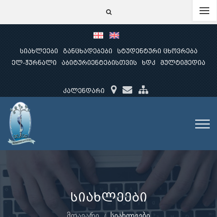
სიახლეები
განცხადებები
სტუდენტური ცხოვრება
ელ-ჟურნალი
აბიტურიენტებისთვის
ხდკ
მულტიმედია
კალენდარი
სიახლეები
მთავარი
სიახლეები