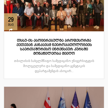
29
მაი
თსსუ-ის ასოცირებულმა პროფესორმა
ქეთევან კანკავამ ნეიროპათოლოგიის
საერთაშორისო ინტენსიურ კურსში
მონაწილეობა მიიღო
თბილისის სახელმწიფო სამედიცინო უნივერსიტეტის
მოლეკულური და სამედიცინო გენეტიკის
დეპარტამენტის ასოცირ...