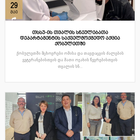
29
მაი
თსსუ-ის თვალის სნეულებათა
დეპარტამენტის საქველმოქმედო აქცია
ქობულეთში
ქობულეთში მცხოვრები ომისა და თავდაცვის ძალების
ვეტერანებისთვის და მათი ოჯახის წევრებისთვის
თვალის სნ...