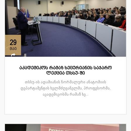
29
მაი
აკადემიკოს რამაზ ხეცურიანის საჯარო
ლექცია თსსუ-ში
თსსუ-ის ადამიანის ნორმალური ანატომიის
დეპარტამენტის ხელმძღვანელმა, პროფესორმა,
აკადემიკოსმა რამაზ ხე...