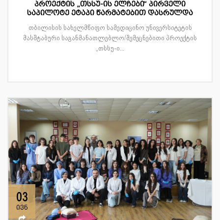
პროექტის „თსსუ-ის ელჩები“ პირველი
საპილოტე ეტაპი წარმატებით დასრულდა
თბილისის სახელმწიფო სამედიცინო უნივერსიტეტის
მასშტაბური საგანმანათლებლო/შემეცნებითი პროექტის
„თსსუ-ი...
03
ივნ