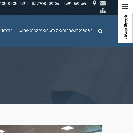
ბისთვის
ხდკ
მულტიმედია
კალენდარი
სწრაფი ბმულები
ლყოფა
საერთაშორისო ურთიერთობები