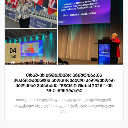
04
მაი
თსსუ-ის ინფექციურ სნეულებათა
დეპარტამენტის ასოცირებული პროფესორი
მალვინა ჯავახაძე ‘’ESCMID Global 2026’’ -ის
36-ე კონგრესზე
თბილისის სახელმწიფო სამედიცინო უნივერსიტეტის
ინფექციურ სნეულებათა დეპარტამენტის ასოცირებული
პრ...