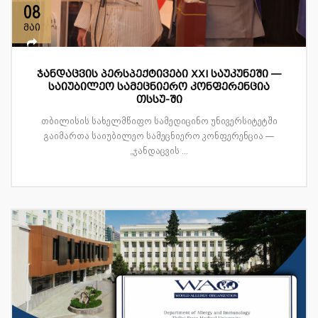
08
მაი
ჯანდაცვის პერსპექტივები XXI საუკუნეში —
საიუბილეო სამეცნიერო კონფერენცია
თსსუ-ში
თბილისის სახელმწიფო სამედიცინო უნივერსიტეტში
გაიმართა საიუბილეო სამეცნიერო კონფერენცია —
„ჯანდაცვის ...