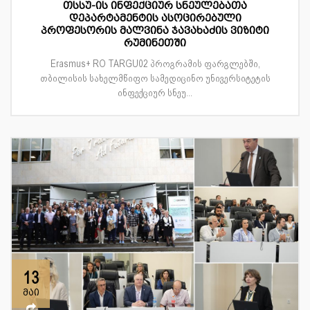
თსსუ-ის ინფექციურ სნეულებათა
დეპარტამენტის ასოცირებული
პროფესორის მალვინა ჯავახაძის ვიზიტი
რუმინეთში
Erasmus+ RO TARGU02 პროგრამის ფარგლებში,
თბილისის სახელმწიფო სამედიცინო უნივერსიტეტის
ინფექციურ სნეუ...
13
მაი