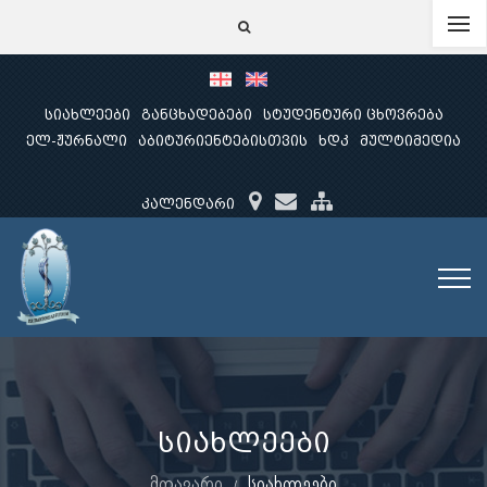
სიახლეები
განცხადებები
სტუდენტური ცხოვრება
ელ-ჟურნალი
აბიტურიენტებისთვის
ხდკ
მულტიმედია
კალენდარი
სიახლეები
მთავარი
სიახლეები