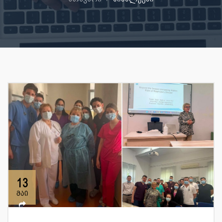
13
მაი